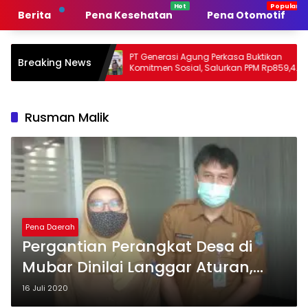
Langsung
Berita
Pena Kesehatan
Pena Otomotif
ke
konten
merintah
PT Generasi Agung Perkasa Buktikan
Mu
Breaking News
Komitmen Sosial, Salurkan PPM Rp859,4
Ta
Juta untuk Masyarakat Lingkar
Su
Tambang
P
Rusman Malik
Pena Daerah
Pergantian Perangkat Desa di
Mubar Dinilai Langgar Aturan,
Kemendagri Bakal Surati Bupati
16 Juli 2020