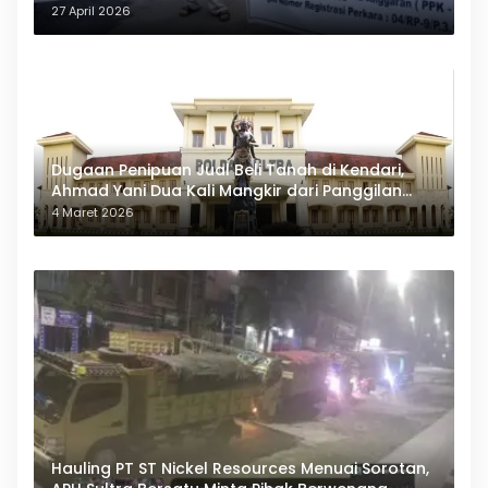
27 April 2026
Dugaan Penipuan Jual Beli Tanah di Kendari,
Ahmad Yani Dua Kali Mangkir dari Panggilan
Polda Sultra
4 Maret 2026
Hauling PT ST Nickel Resources Menuai Sorotan,