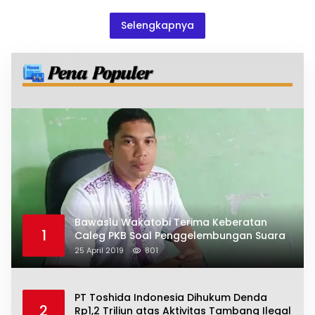
Selengkapnya
Bawaslu Wakatobi Terima Keberatan
1
Caleg PKB Soal Penggelembungan Suara
25 April 2019
801
PT Toshida Indonesia Dihukum Denda
2
Rp1,2 Triliun atas Aktivitas Tambang Ilegal