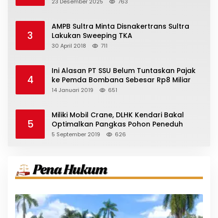
23 Desember 2025
763
AMPB Sultra Minta Disnakertrans Sultra
3
Lakukan Sweeping TKA
30 April 2018
711
Ini Alasan PT SSU Belum Tuntaskan Pajak
4
ke Pemda Bombana Sebesar Rp8 Miliar
14 Januari 2019
651
Miliki Mobil Crane, DLHK Kendari Bakal
5
Optimalkan Pangkas Pohon Peneduh
5 September 2019
626