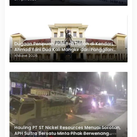
Dugaan Penipuan Jual Beli Tanah di Kendari,
Ahmad Yani Dua Kali Mangkir dari Panggilan
Polda Sultra
4 Maret 2026
Hauling PT ST Nickel Resources Menuai Sorotan,
APH Sultra Bersatu Minta Pihak Berwenang