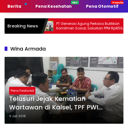
Langsung
Berita
Pena Kesehatan
Pena Otomotif
ke
konten
 Pemerintah
PT Generasi Agung Perkasa Buktikan
Breaking News
man
Komitmen Sosial, Salurkan PPM Rp859,4
Juta untuk Masyarakat Lingkar
Tambang
Wina Armada
Pena Featured
Telusuri Jejak Kematian
Wartawan di Kalsel, TPF PWI
Temui Penyidik
9 Juli 2018