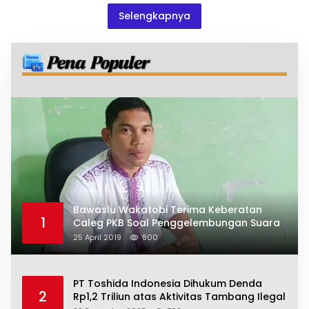
Selengkapnya
Bawaslu Wakatobi Terima Keberatan
1
Caleg PKB Soal Penggelembungan Suara
25 April 2019
800
PT Toshida Indonesia Dihukum Denda
2
Rp1,2 Triliun atas Aktivitas Tambang Ilegal