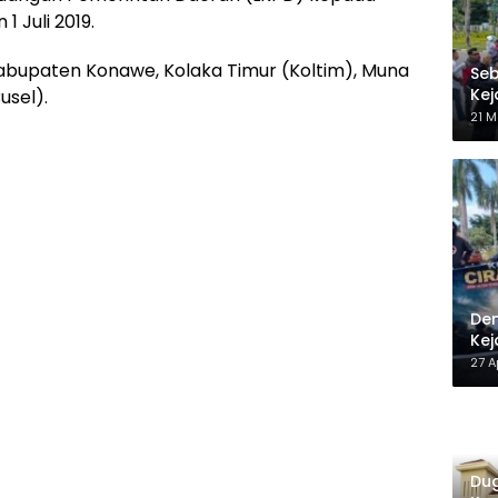
 Juli 2019.
bupaten Konawe, Kolaka Timur (Koltim), Muna
Seb
Kej
usel).
Be
21 M
Dem
Kej
27 A
Dug