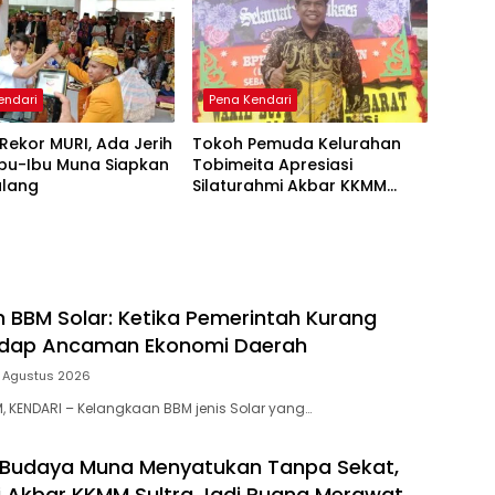
endari
Pena Kendari
k Rekor MURI, Ada Jerih
Tokoh Pemuda Kelurahan
Ibu-Ibu Muna Siapkan
Tobimeita Apresiasi
ulang
Silaturahmi Akbar KKMM
Sultra
 BBM Solar: Ketika Pemerintah Kurang
adap Ancaman Ekonomi Daerah
 Agustus 2026
 KENDARI – Kelangkaan BBM jenis Solar yang…
 Budaya Muna Menyatukan Tanpa Sekat,
i Akbar KKMM Sultra Jadi Ruang Merawat