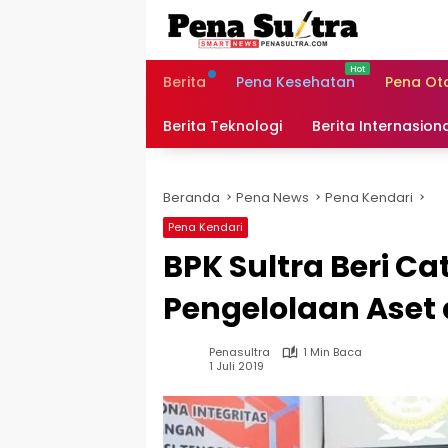
Langsung
ke
konten
Berita
Pena Kesehatan
Pena Ot
Berita Teknologi
Berita Internasion
Beranda
Pena News
Pena Kendari
Pena Kendari
BPK Sultra Beri Ca
Pengelolaan Aset 
Penasultra
1 Min Baca
1 Juli 2019