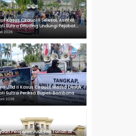
ut Kasus Cirauci II Selesai, Asintel
ati Sultra Dituding Lindungi Pejabat
rwenang
ei 2026
o Jilid II Kasus Cirauci, Massa Desak
ati Sultra Periksa Bupati Bombana
pril 2026
aan Penipuan Jual Beli Tanah di