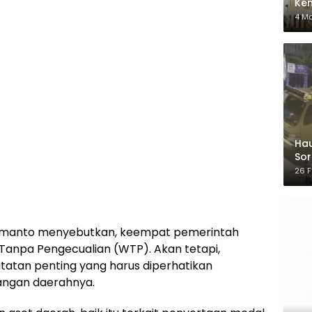
Ken
dar
4 M
Hau
Sor
Ber
26 F
Hermanto menyebutkan, keempat pemerintah
Tanpa Pengecualian (WTP). Akan tetapi,
atan penting yang harus diperhatikan
angan daerahnya.