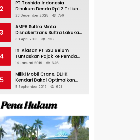
PT Toshida Indonesia
2
Dihukum Denda Rp1,2 Triliun
atas Aktivitas Tambang
23 Desember 2025
759
Ilegal
AMPB Sultra Minta
3
Disnakertrans Sultra Lakukan
Sweeping TKA
30 April 2018
706
Ini Alasan PT SSU Belum
4
Tuntaskan Pajak ke Pemda
Bombana Sebesar Rp8 Miliar
14 Januari 2019
646
Miliki Mobil Crane, DLHK
5
Kendari Bakal Optimalkan
Pangkas Pohon Peneduh
5 September 2019
621