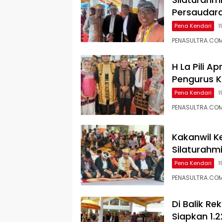
Persaudar
Pena Kendari
1
PENASULTRA.COM
H La Pili A
Pengurus K
Pena Kendari
1
PENASULTRA.COM,
Kakanwil K
Silaturahm
Pena Kendari
1
PENASULTRA.COM
Di Balik Re
Siapkan 1.