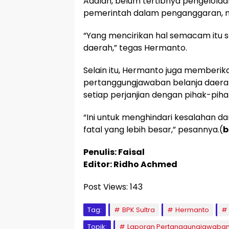
Adalah, belum tertibnya pengelolaan
pemerintah dalam penganggaran, m
“Yang mencirikan hal semacam itu s
daerah,” tegas Hermanto.
Selain itu, Hermanto juga memberi
pertanggungjawaban belanja daera
setiap perjanjian dengan pihak-pihak
“Ini untuk menghindari kesalahan da
fatal yang lebih besar,” pesannya.(
b
Penulis: Faisal
Editor: Ridho Achmed
Post Views:
143
Tag:
BPK Sultra
Hermanto
Topik:
Laporan Pertanggungjawaba