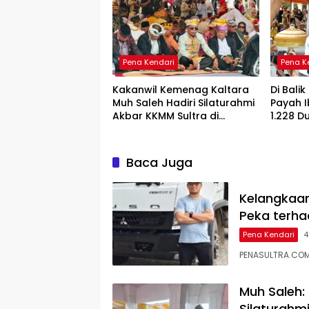
Pena Kendari
Pena K
Kakanwil Kemenag Kaltara
Di Bali
Muh Saleh Hadiri Silaturahmi
Payah 
Akbar KKMM Sultra di
1.228 D
Kendari
Baca Juga
Kelangkaan
Peka terh
Pena Kendari
4
PENASULTRA.COM,
Muh Saleh:
Silaturahm