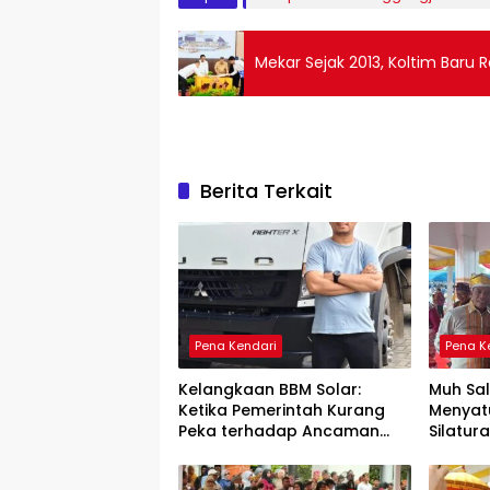
Mekar Sejak 2013, Koltim Baru
Berita Terkait
Pena Kendari
Pena K
Kelangkaan BBM Solar:
Muh Sa
Ketika Pemerintah Kurang
Menyat
Peka terhadap Ancaman
Silatu
Ekonomi Daerah
Sultra 
Persau