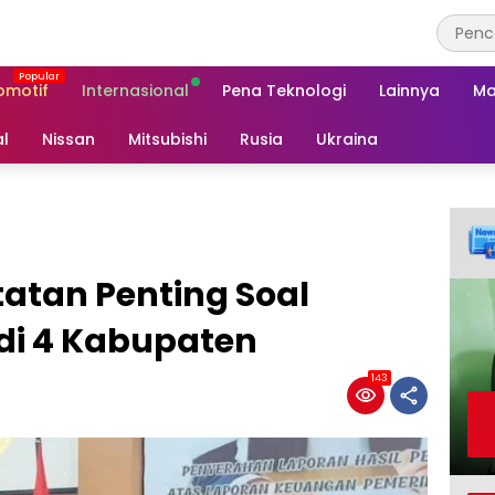
omotif
Internasional
Pena Teknologi
Lainnya
Ma
al
Nissan
Mitsubishi
Rusia
Ukraina
tatan Penting Soal
di 4 Kabupaten
143