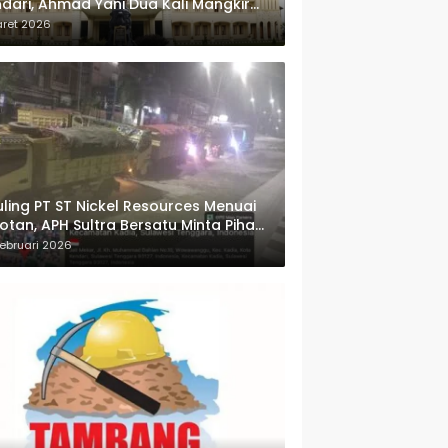
dari, Ahmad Yani Dua Kali Mangkir
i Panggilan Polda Sultra
aret 2026
ling PT ST Nickel Resources Menuai
otan, APH Sultra Bersatu Minta Pihak
wenang Bertindak
ebruari 2026