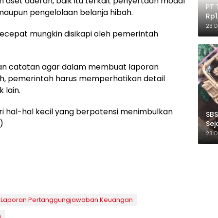
 aset daerah, baik itu terkait penyertaan modal
PT 
aupun pengelolaan belanja hibah.
Rp1
Ile
23 
ecepat mungkin disikapi oleh pemerintah
kan catatan agar dalam membuat laporan
h, pemerintah harus memperhatikan detail
 lain.
ri hal-hal kecil yang berpotensi menimbulkan
SBS
)
Sej
Ber
23 
Laporan Pertanggungjawaban Keuangan
n