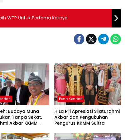
 Raih WTP Untuk Pertama Kalinya
endari
Pena Kendari
leh: Budaya Muna
H La Pili Apresiasi Silaturahmi
ukan Tanpa Sekat,
Akbar dan Pengukuhan
rahmi Akbar KKMM
Pengurus KKMM Sultra
Jadi Ruang Merawat
daraan