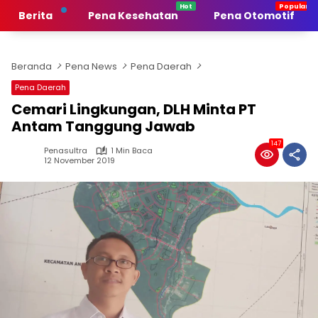
Langsung
Berita
Pena Kesehatan
Pena Otomotif
ke
konten
Beranda
Pena News
Pena Daerah
Pena Daerah
Cemari Lingkungan, DLH Minta PT
Antam Tanggung Jawab
147
Penasultra
1 Min Baca
12 November 2019