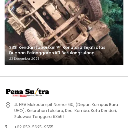
SBSI Kendari Laporkan PT Konutara Sejati atas
Dugaan Pelanggaran K3 Berulang-ulang
23 Desember 2025
Jl. HEA Mokodompit Nomor 60, (Depan Kampus Baru
UHO), Kelurahan Lalolara, Kec. Kambu, Kota Kendari,
Sulawesi Tenggara 93561
+62 852-5625-9555