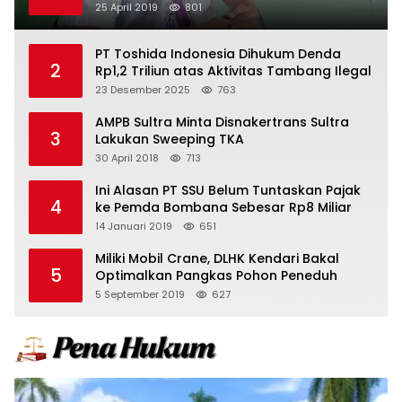
25 April 2019
801
PT Toshida Indonesia Dihukum Denda
2
Rp1,2 Triliun atas Aktivitas Tambang Ilegal
23 Desember 2025
763
AMPB Sultra Minta Disnakertrans Sultra
3
Lakukan Sweeping TKA
30 April 2018
713
Ini Alasan PT SSU Belum Tuntaskan Pajak
4
ke Pemda Bombana Sebesar Rp8 Miliar
14 Januari 2019
651
Miliki Mobil Crane, DLHK Kendari Bakal
5
Optimalkan Pangkas Pohon Peneduh
5 September 2019
627