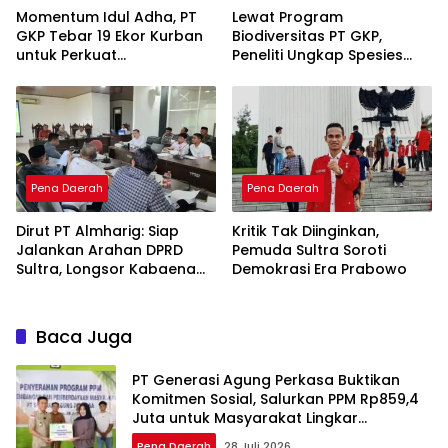
Momentum Idul Adha, PT
Lewat Program
GKP Tebar 19 Ekor Kurban
Biodiversitas PT GKP,
untuk Perkuat
Peneliti Ungkap Spesies
Perekonomian Lokal
Baru di Pulau Wawonii
Pena Daerah
Pena Daerah
Dirut PT Almharig: Siap
Kritik Tak Diinginkan,
Jalankan Arahan DPRD
Pemuda Sultra Soroti
Sultra, Longsor Kabaena
Demokrasi Era Prabowo
Force Majeure
Baca Juga
PT Generasi Agung Perkasa Buktikan
Komitmen Sosial, Salurkan PPM Rp859,4
Juta untuk Masyarakat Lingkar
Tambang
Pena Daerah
28 Juli 2026