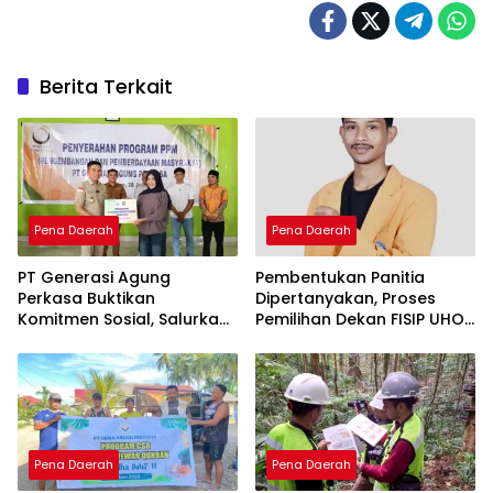
Berita Terkait
Pena Daerah
Pena Daerah
PT Generasi Agung
Pembentukan Panitia
Perkasa Buktikan
Dipertanyakan, Proses
Komitmen Sosial, Salurkan
Pemilihan Dekan FISIP UHO
PPM Rp859,4 Juta untuk
Menuai Kritik
Masyarakat Lingkar
Tambang
Pena Daerah
Pena Daerah