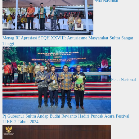
Pena Nasional
Menag RI Apresiasi STQH XXVIII: Antusiasme Masyarakat Sultra Sangat
Tinggi
Pena Nasional
Pj Gubernur Sultra Andap Budhi Revianto Hadiri Puncak Acara Festival
LIKE-2 Tahun 2024