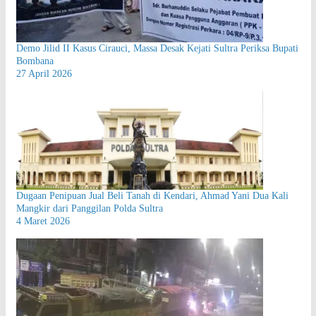
Demo Jilid II Kasus Cirauci, Massa Desak Kejati Sultra Periksa Bupati
Bombana
27 April 2026
Dugaan Penipuan Jual Beli Tanah di Kendari, Ahmad Yani Dua Kali
Mangkir dari Panggilan Polda Sultra
4 Maret 2026