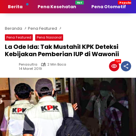
Langsung
Berita
Pena Kesehatan
Pena Otomotif
ke
konten
Beranda
Pena Featured
Pena Featured
Pena Nasional
La Ode Ida: Tak Mustahil KPK Deteksi
Kebijakan Pemberian IUP di Wawonii
198
Penasultra
2 Min Baca
14 Maret 2019