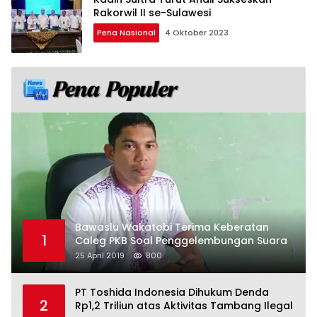
Rakorwil II se-Sulawesi
Pena Nasional
4 Oktober 2023
Bawaslu Wakatobi Terima Keberatan
1
Caleg PKB Soal Penggelembungan Suara
25 April 2019
800
PT Toshida Indonesia Dihukum Denda
2
Rp1,2 Triliun atas Aktivitas Tambang Ilegal