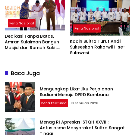
Pena Nasional
Pena Nasional
Dedikasi Tanpa Batas,
Kadin Sultra Turut Andil
Amran Sulaiman Bangun
Sukseskan Rakorwil II se-
Masjid dan Rumah Sakit
Sulawesi
untuk Kemaslahatan Umat
Baca Juga
Mengungkap Lika-Liku Perjalanan
Sudiami Menuju DPRD Bombana
Pena Featured
19 Februari 2026
Menag RI Apresiasi STQH XXVIII:
Antusiasme Masyarakat Sultra Sangat
Tinggi