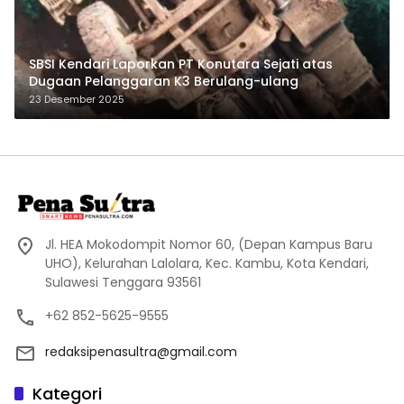
SBSI Kendari Laporkan PT Konutara Sejati atas
Dugaan Pelanggaran K3 Berulang-ulang
23 Desember 2025
Jl. HEA Mokodompit Nomor 60, (Depan Kampus Baru
UHO), Kelurahan Lalolara, Kec. Kambu, Kota Kendari,
Sulawesi Tenggara 93561
+62 852-5625-9555
redaksipenasultra@gmail.com
Kategori