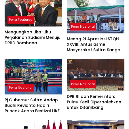
Pena Featured
Pena Nasional
Mengungkap Lika-Liku
Perjalanan Sudiami Menuju
Menag RI Apresiasi STQH
DPRD Bombana
XXVIII: Antusiasme
Masyarakat Sultra Sangat
Tinggi
Pena Nasional
Pena Nasional
DPR RI dan Pemerintah:
Pj Gubernur Sultra Andap
Pulau Kecil Diperbolehkan
Budhi Revianto Hadiri
untuk Ditambang
Puncak Acara Festival LIKE-
2 Tahun 2024