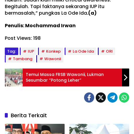
Begitulah. Tapi faktanya sekarang IUP itu
bermasalah,” pungkas La Ode Ida
.(a)
Penulis: Mochammad Irwan
Post Views:
198
Tag:
IUP
Konkep
La Ode Ida
ORI
Tambang
Wawonii
Temui Massa FRSB Wawonii, Lukman
Sesumbar “Potong Leher”
Berita Terkait