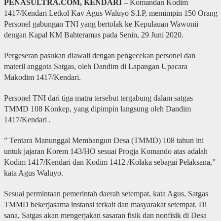
PENASULTRA.COM, KENDARI –
Komandan Kodim
1417/Kendari Letkol Kav Agus Waluyo S.I.P, memimpin 150 Orang
Personel gabungan TNI yang bertolak ke Kepulauan Wawonii
dengan Kapal KM Bahteramas pada Senin, 29 Juni 2020.
Pergeseran pasukan diawali dengan pengecekan personel dan
materil anggota Satgas, oleh Dandim di Lapangan Upacara
Makodim 1417/Kendari.
Personel TNI dari tiga matra tersebut tergabung dalam satgas
TMMD 108 Konkep, yang dipimpin langsung oleh Dandim
1417/Kendari .
” Tentara Manunggal Membangun Desa (TMMD) 108 tahun ini
untuk jajaran Korem 143/HO sesuai Progja Komando atas adalah
Kodim 1417/Kendari dan Kodim 1412 /Kolaka sebagai Pelaksana,”
kata Agus Waluyo.
Sesuai permintaan pemerintah daerah setempat, kata Agus, Satgas
TMMD bekerjasama instansi terkait dan masyarakat setempat. Di
sana, Satgas akan mengerjakan sasaran fisik dan nonfisik di Desa