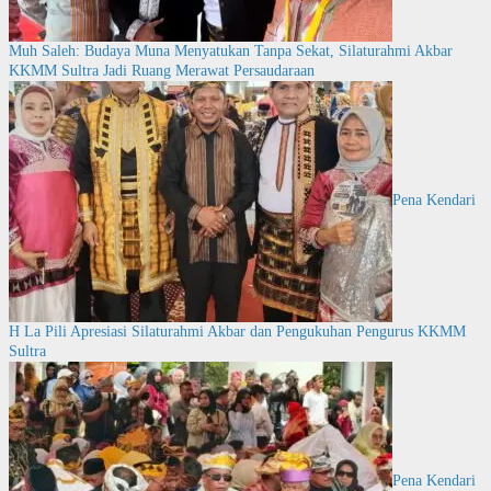
Muh Saleh: Budaya Muna Menyatukan Tanpa Sekat, Silaturahmi Akbar
KKMM Sultra Jadi Ruang Merawat Persaudaraan
Pena Kendari
H La Pili Apresiasi Silaturahmi Akbar dan Pengukuhan Pengurus KKMM
Sultra
Pena Kendari