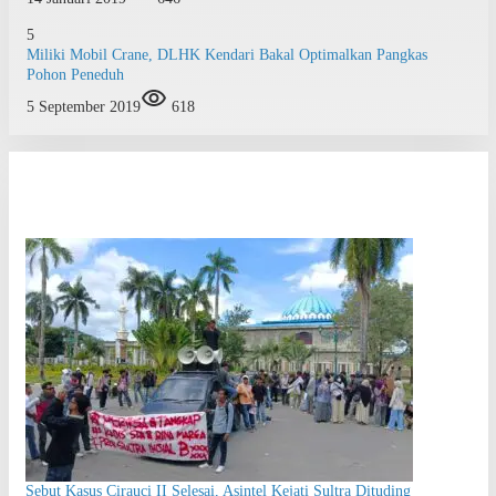
5
Miliki Mobil Crane, DLHK Kendari Bakal Optimalkan Pangkas
Pohon Peneduh
5 September 2019
618
Sebut Kasus Cirauci II Selesai, Asintel Kejati Sultra Dituding