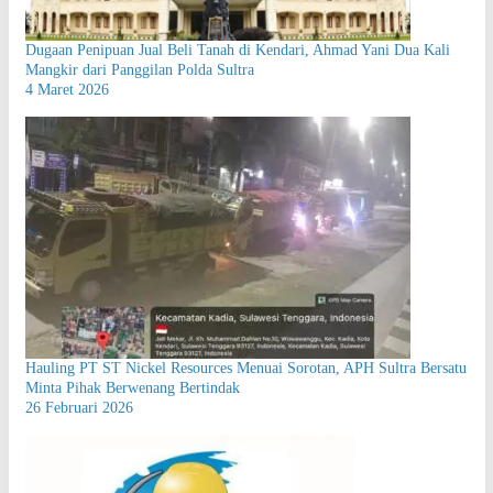
Dugaan Penipuan Jual Beli Tanah di Kendari, Ahmad Yani Dua Kali
Mangkir dari Panggilan Polda Sultra
4 Maret 2026
Hauling PT ST Nickel Resources Menuai Sorotan, APH Sultra Bersatu
Minta Pihak Berwenang Bertindak
26 Februari 2026