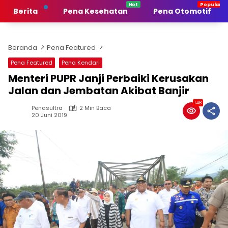
Langsung
Berita
Pena Kesehatan
Pena Otomotif
ke
konten
Beranda
Pena Featured
Pena Featured
Pena Kendari
Menteri PUPR Janji Perbaiki Kerusakan
Jalan dan Jembatan Akibat Banjir
148
Penasultra
2 Min Baca
20 Juni 2019