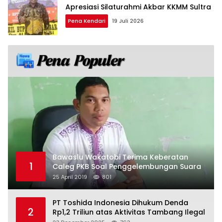
Apresiasi Silaturahmi Akbar KKMM Sultra
Pena Kendari
19 Juli 2026
Bawaslu Wakatobi Terima Keberatan
1
Caleg PKB Soal Penggelembungan Suara
25 April 2019
801
PT Toshida Indonesia Dihukum Denda
2
Rp1,2 Triliun atas Aktivitas Tambang Ilegal