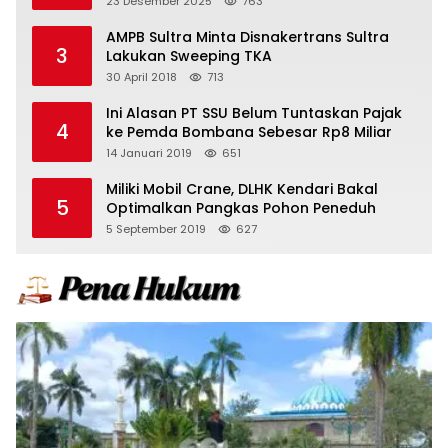
23 Desember 2025
763
AMPB Sultra Minta Disnakertrans Sultra
3
Lakukan Sweeping TKA
30 April 2018
713
Ini Alasan PT SSU Belum Tuntaskan Pajak
4
ke Pemda Bombana Sebesar Rp8 Miliar
14 Januari 2019
651
Miliki Mobil Crane, DLHK Kendari Bakal
5
Optimalkan Pangkas Pohon Peneduh
5 September 2019
627