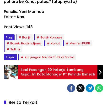
pohara ke Konut putus,” tutupnya.(b)
Penulis: Yeni Marinda
Editor: Kas
Post Views:
148
Tag:
Banjir
Banjir Konawe
Basuki Hadimuljono
Konut
Menteri PUPR
Sultra
Topik:
Kunjungan Mentri PUPR di Sultra
Soal Pesangon 90 Pekerja Tambang
Aspal, Ini Kata Manager PT Putindo Bintech
Berita Terkait