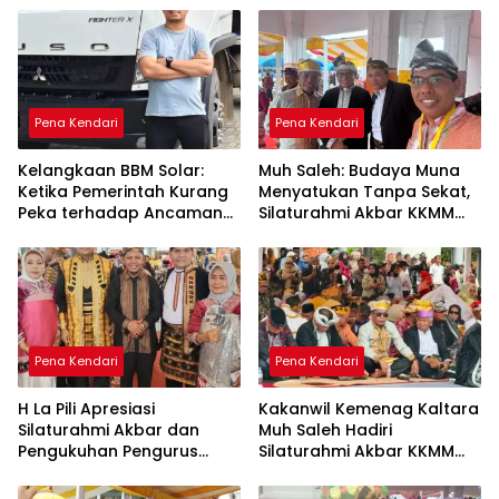
Pena Kendari
Pena Kendari
Kelangkaan BBM Solar:
Muh Saleh: Budaya Muna
Ketika Pemerintah Kurang
Menyatukan Tanpa Sekat,
Peka terhadap Ancaman
Silaturahmi Akbar KKMM
Ekonomi Daerah
Sultra Jadi Ruang Merawat
Persaudaraan
Pena Kendari
Pena Kendari
H La Pili Apresiasi
Kakanwil Kemenag Kaltara
Silaturahmi Akbar dan
Muh Saleh Hadiri
Pengukuhan Pengurus
Silaturahmi Akbar KKMM
KKMM Sultra
Sultra di Kendari