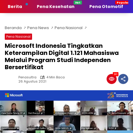
Langsung
Berita
Pena Kesehatan
Pena Otomotif
ke
konten
Beranda
Pena News
Pena Nasional
Pena Nasional
Microsoft Indonesia Tingkatkan
Keterampilan Digital 1.121 Mahasiswa
Melalui Program Studi Independen
Bersertifikat
90
Penasultra
4 Min Baca
26 Agustus 2021