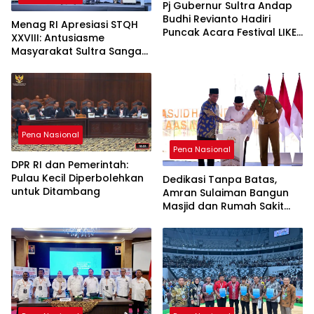
Pj Gubernur Sultra Andap
Budhi Revianto Hadiri
Menag RI Apresiasi STQH
Puncak Acara Festival LIKE-
XXVIII: Antusiasme
2 Tahun 2024
Masyarakat Sultra Sangat
Tinggi
Pena Nasional
Pena Nasional
DPR RI dan Pemerintah:
Pulau Kecil Diperbolehkan
Dedikasi Tanpa Batas,
untuk Ditambang
Amran Sulaiman Bangun
Masjid dan Rumah Sakit
untuk Kemaslahatan Umat