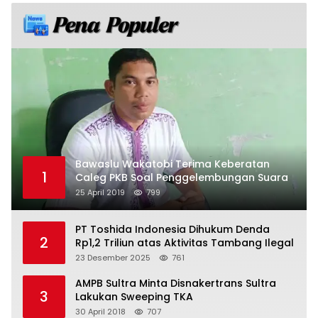
Bawaslu Wakatobi Terima Keberatan
1
Caleg PKB Soal Penggelembungan Suara
25 April 2019
799
PT Toshida Indonesia Dihukum Denda
2
Rp1,2 Triliun atas Aktivitas Tambang Ilegal
23 Desember 2025
761
AMPB Sultra Minta Disnakertrans Sultra
3
Lakukan Sweeping TKA
30 April 2018
707