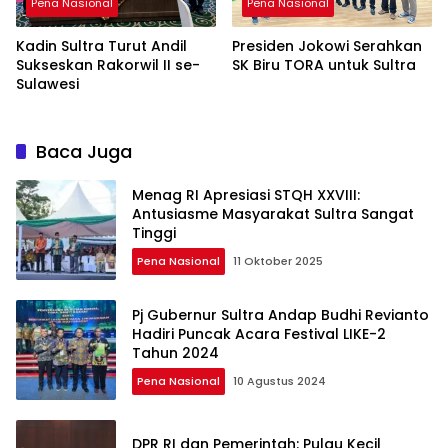
Pena Nasional
Pena Nasional
Kadin Sultra Turut Andil
Presiden Jokowi Serahkan
Sukseskan Rakorwil II se-
SK Biru TORA untuk Sultra
Sulawesi
Baca Juga
Menag RI Apresiasi STQH XXVIII:
Antusiasme Masyarakat Sultra Sangat
Tinggi
Pena Nasional
11 Oktober 2025
Pj Gubernur Sultra Andap Budhi Revianto
Hadiri Puncak Acara Festival LIKE-2
Tahun 2024
Pena Nasional
10 Agustus 2024
DPR RI dan Pemerintah: Pulau Kecil