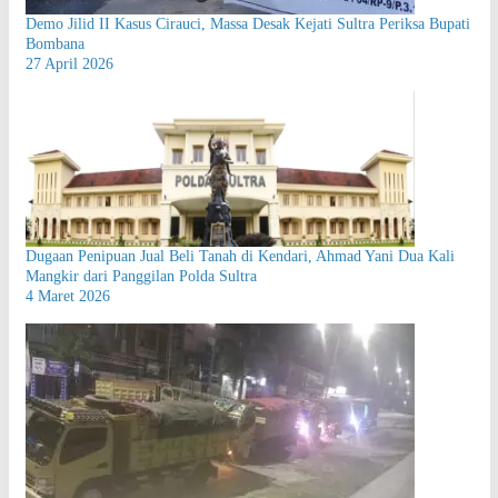
Demo Jilid II Kasus Cirauci, Massa Desak Kejati Sultra Periksa Bupati
Bombana
27 April 2026
Dugaan Penipuan Jual Beli Tanah di Kendari, Ahmad Yani Dua Kali
Mangkir dari Panggilan Polda Sultra
4 Maret 2026