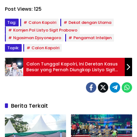
Post Views:
125
Tag:
Calon Kapolri
Dekat dengan Ulama
Komjen Pol Listyo Sigit Prabowo
Ngasiman Djoyonegoro
Pengamat Intelijen
Topik:
Calon Kapolri
Calon Tunggal Kapolri, Ini Deretan Kasus
Besar yang Pernah Diungkap Listyo Sigit
Prabowo
Berita Terkait