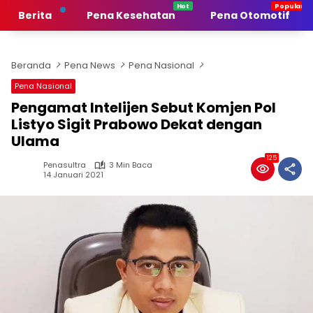
Langsung
Berita
Pena Kesehatan
Pena Otomotif
ke
konten
Beranda
Pena News
Pena Nasional
Pena Nasional
Pengamat Intelijen Sebut Komjen Pol
Listyo Sigit Prabowo Dekat dengan
Ulama
125
Penasultra
3 Min Baca
14 Januari 2021