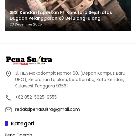
SBSI Kendari Laporkan PT Konutara Sejati atas
Dugaan Pelanggaran K3 Berulang-ulang
23 Desember 2025
Jl. HEA Mokodompit Nomor 60, (Depan Kampus Baru
UHO), Kelurahan Lalolara, Kec. Kambu, Kota Kendari,
Sulawesi Tenggara 93561
+62 852-5625-9555
redaksipenasultra@gmail.com
Kategori
Pena Daerah