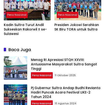
Pena Nasional
Pena Nasional
Kadin Sultra Turut Andil
Presiden Jokowi Serahkan
Sukseskan Rakorwil II se-
SK Biru TORA untuk Sultra
Sulawesi
Baca Juga
Menag RI Apresiasi STQH XXVIII:
Antusiasme Masyarakat Sultra Sangat
Tinggi
Pena Nasional
11 Oktober 2025
Pj Gubernur Sultra Andap Budhi Revianto
Hadiri Puncak Acara Festival LIKE-2
Tahun 2024
Pena Nasional
10 Agustus 2024