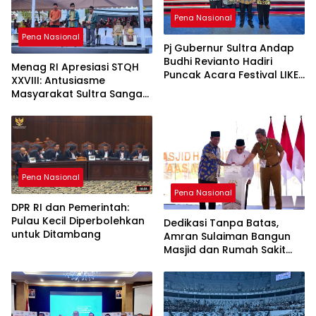
Pena Nasional
Pena Nasional
Pj Gubernur Sultra Andap
Budhi Revianto Hadiri
Menag RI Apresiasi STQH
Puncak Acara Festival LIKE-
XXVIII: Antusiasme
2 Tahun 2024
Masyarakat Sultra Sangat
Tinggi
Pena Nasional
Pena Nasional
DPR RI dan Pemerintah:
Pulau Kecil Diperbolehkan
Dedikasi Tanpa Batas,
untuk Ditambang
Amran Sulaiman Bangun
Masjid dan Rumah Sakit
untuk Kemaslahatan Umat