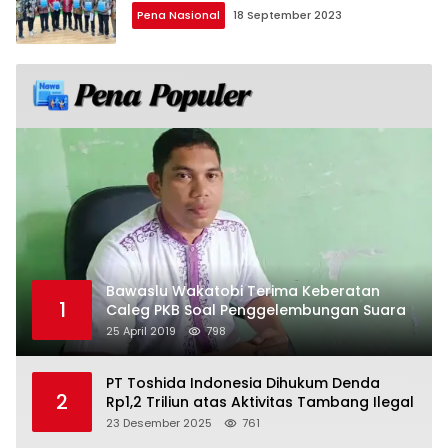
Pena Nasional
18 September 2023
Bawaslu Wakatobi Terima Keberatan
1
Caleg PKB Soal Penggelembungan Suara
25 April 2019
798
PT Toshida Indonesia Dihukum Denda
2
Rp1,2 Triliun atas Aktivitas Tambang Ilegal
23 Desember 2025
761