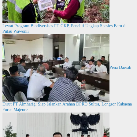
Lewat Program Biodiversitas PT GKP, Peneliti Ungkap Spesies Baru di
Pulau Wawonii
Pena Daerah
Dirut PT Almharig: Siap Jalankan Arahan DPRD Sultra, Longsor Kabaena
Force Majeure