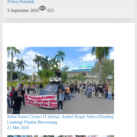
Pohon Peneduh
5 September 2019
625
Sebut Kasus Cirauci II Selesai, Asintel Kejati Sultra Dituding
Lindungi Pejabat Berwenang
21 Mei 2026