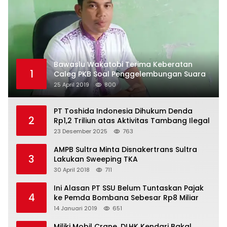
Bawaslu Wakatobi Terima Keberatan
1
Caleg PKB Soal Penggelembungan Suara
25 April 2019
800
PT Toshida Indonesia Dihukum Denda
2
Rp1,2 Triliun atas Aktivitas Tambang Ilegal
23 Desember 2025
763
AMPB Sultra Minta Disnakertrans Sultra
3
Lakukan Sweeping TKA
30 April 2018
711
Ini Alasan PT SSU Belum Tuntaskan Pajak
4
ke Pemda Bombana Sebesar Rp8 Miliar
14 Januari 2019
651
Miliki Mobil Crane, DLHK Kendari Bakal