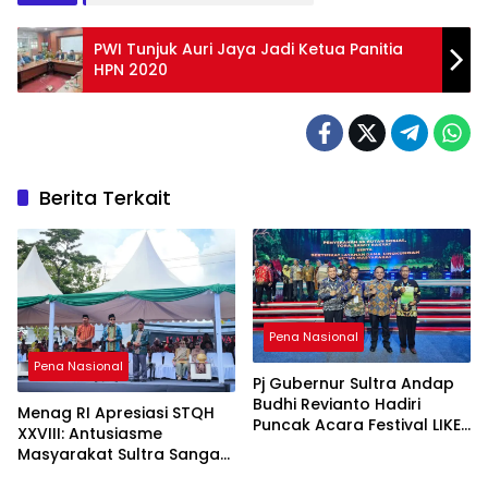
PWI Tunjuk Auri Jaya Jadi Ketua Panitia
HPN 2020
Berita Terkait
Pena Nasional
Pena Nasional
Pj Gubernur Sultra Andap
Budhi Revianto Hadiri
Menag RI Apresiasi STQH
Puncak Acara Festival LIKE-
XXVIII: Antusiasme
2 Tahun 2024
Masyarakat Sultra Sangat
Tinggi