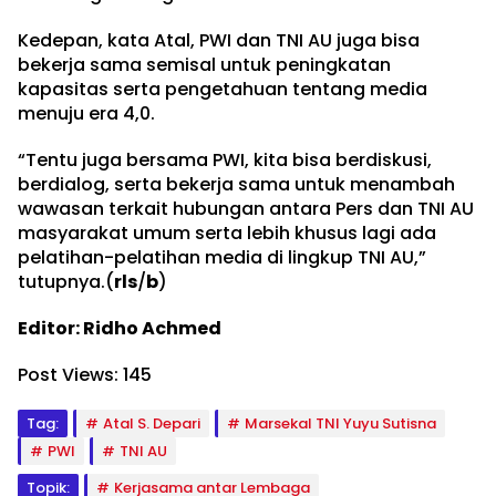
Kedepan, kata Atal, PWI dan TNI AU juga bisa
bekerja sama semisal untuk peningkatan
kapasitas serta pengetahuan tentang media
menuju era 4,0.
“Tentu juga bersama PWI, kita bisa berdiskusi,
berdialog, serta bekerja sama untuk menambah
wawasan terkait hubungan antara Pers dan TNI AU
masyarakat umum serta lebih khusus lagi ada
pelatihan-pelatihan media di lingkup TNI AU,”
tutupnya.(
rls
/
b
)
Editor: Ridho Achmed
Post Views:
145
Tag:
Atal S. Depari
Marsekal TNI Yuyu Sutisna
PWI
TNI AU
Topik:
Kerjasama antar Lembaga