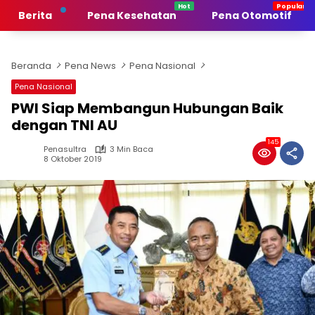
Langsung
Berita
Pena Kesehatan
Pena Otomotif
ke
konten
Beranda
Pena News
Pena Nasional
Pena Nasional
PWI Siap Membangun Hubungan Baik
dengan TNI AU
145
Penasultra
3 Min Baca
8 Oktober 2019