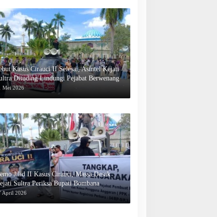
ebut Kasus Cirauci II Selesai, Asintel Kejati
ultra Dituding Lindungi Pejabat Berwenang
1 Mei 2026
emo Jilid II Kasus Cirauci, Massa Desak
ejati Sultra Periksa Bupati Bombana
 April 2026