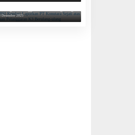
BSI Kendari Laporkan PT Konutara Sejati
tas Dugaan Pelanggaran K3 Berulang-ulang
3 Desember 2025