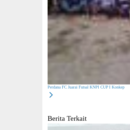
Perdana FC Juarai Futsal KNPI CUP I Konkep
Berita Terkait