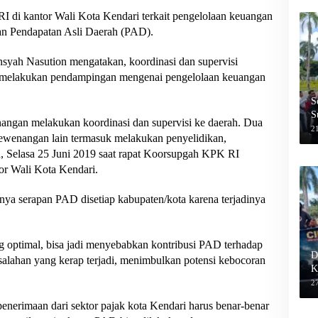
I di kantor Wali Kota Kendari terkait pengelolaan keuangan
n Pendapatan Asli Daerah (PAD).
yah Nasution mengatakan, koordinasi dan supervisi
 melakukan pendampingan mengenai pengelolaan keuangan
S
S
angan melakukan koordinasi dan supervisi ke daerah. Dua
2
kewenangan lain termasuk melakukan penyelidikan,
h, Selasa 25 Juni 2019 saat rapat Koorsupgah KPK RI
or Wali Kota Kendari.
nya serapan PAD disetiap kabupaten/kota karena terjadinya
 optimal, bisa jadi menyebabkan kontribusi PAD terhadap
D
lahan yang kerap terjadi, menimbulkan potensi kebocoran
K
27
 penerimaan dari sektor pajak kota Kendari harus benar-benar