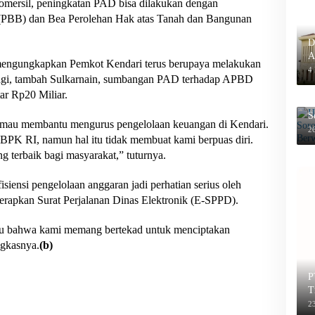
komersil, peningkatan PAD bisa dilakukan dengan
PBB) dan Bea Perolehan Hak atas Tanah dan Bangunan
D
A
 mengungkapkan Pemkot Kendari terus berupaya melakukan
P
4
lagi, tambah Sulkarnain, sumbangan PAD terhadap APBD
ar Rp20 Miliar.
H
S
 mau membantu mengurus pengelolaan keuangan di Kendari.
B
26
BPK RI, namun hal itu tidak membuat kami berpuas diri.
terbaik bagi masyarakat,” tuturnya.
iensi pengelolaan anggaran jadi perhatian serius oleh
rapkan Surat Perjalanan Dinas Elektronik (E-SPPD).
ahu bahwa kami memang bertekad untuk menciptakan
ngkasnya.
(b)
P
T
2