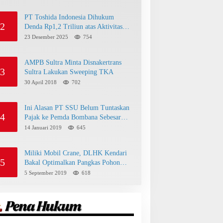
PT Toshida Indonesia Dihukum
2
Denda Rp1,2 Triliun atas Aktivitas
Tambang Ilegal
23 Desember 2025
754
AMPB Sultra Minta Disnakertrans
3
Sultra Lakukan Sweeping TKA
30 April 2018
702
Ini Alasan PT SSU Belum Tuntaskan
4
Pajak ke Pemda Bombana Sebesar
Rp8 Miliar
14 Januari 2019
645
Miliki Mobil Crane, DLHK Kendari
5
Bakal Optimalkan Pangkas Pohon
Peneduh
5 September 2019
618