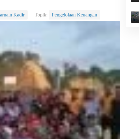
S
a
arnain Kadir
Topik:
Pengelolaan Keuangan
2