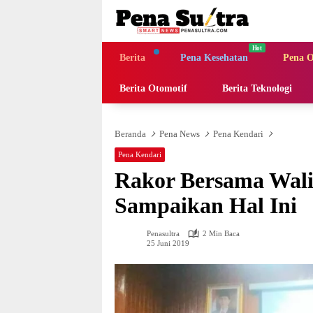
Langsung
ke
konten
Berita
Pena Kesehatan
Pena O
Berita Otomotif
Berita Teknologi
Beranda
Pena News
Pena Kendari
Pena Kendari
Rakor Bersama Wali
Sampaikan Hal Ini
Penasultra
2 Min Baca
25 Juni 2019