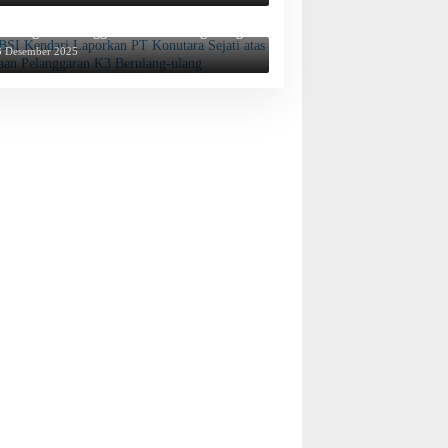
BSI Kendari Laporkan PT Konutara Sejati
tas Dugaan Pelanggaran K3 Berulang-ulang
3 Desember 2025