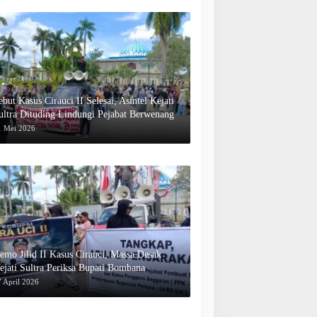
ebut Kasus Cirauci II Selesai, Asintel Kejati
ultra Dituding Lindungi Pejabat Berwenang
1 Mei 2026
emo Jilid II Kasus Cirauci, Massa Desak
ejati Sultra Periksa Bupati Bombana
 April 2026