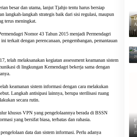
an besar dan utama, lanjut Tjahjo tentu harus bersiap
n langkah-langkah strategis baik dari sisi regulasi, maupun
D
ng terus meningkat.
A
P
4
ah Permendagri Nomor 43 Tahun 2015 menjadi Permendagri
ini terkait dengan perencanaan, pengembangan, pemantauan
H
S
B
26
17, telah melaksanakan kegiatan assessment keamanan sistem
komunikasi di lingkungan Kemendagri bekerja sama dengan
anya.
celah keamanan sistem informasi dengan cara melakukan
sebut. Langkah antisipasi lainnya, berupa sterilisasi ruang
akukan secara rutin.
 jalur khusus VPN yang pengelolaannya berada di BSSN
masi yang bersifat biasa, terbatas dan rahasia.
P
T
pengelolaan data dan sistem informasi. Perlu adanya
2