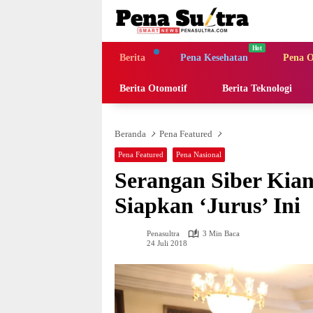
Langsung
ke
konten
Berita
Pena Kesehatan
Pena O
Berita Otomotif
Berita Teknologi
Beranda
Pena Featured
Pena Featured
Pena Nasional
Serangan Siber Kia
Siapkan ‘Jurus’ Ini
Penasultra
3 Min Baca
24 Juli 2018