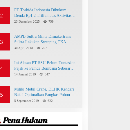
PT Toshida Indonesia Dihukum
2
Denda Rp1,2 Triliun atas Aktivitas
Tambang Ilegal
23 Desember 2025
759
AMPB Sultra Minta Disnakertrans
3
Sultra Lakukan Sweeping TKA
30 April 2018
707
Ini Alasan PT SSU Belum Tuntaskan
4
Pajak ke Pemda Bombana Sebesar
Rp8 Miliar
14 Januari 2019
647
Miliki Mobil Crane, DLHK Kendari
5
Bakal Optimalkan Pangkas Pohon
Peneduh
5 September 2019
622