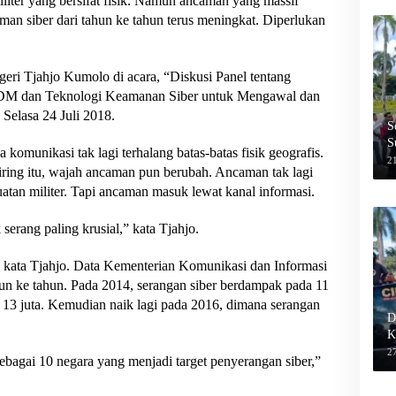
liter yang bersifat fisik. Namun ancaman yang massif
man siber dari tahun ke tahun terus meningkat. Diperlukan
eri Tjahjo Kumolo di acara, “Diskusi Panel tentang
 SDM dan Teknologi Keamanan Siber untuk Mengawal dan
Selasa 24 Juli 2018.
S
S
a komunikasi tak lagi terhalang batas-batas fisik geografis.
2
iring itu, wajah ancaman pun berubah. Ancaman tak lagi
tan militer. Tapi ancaman masuk lewat kanal informasi.
k serang paling krusial,” kata Tjahjo.
, kata Tjahjo. Data Kementerian Komunikasi dan Informasi
hun ke tahun. Pada 2014, serangan siber berdampak pada 11
i 13 juta. Kemudian naik lagi pada 2016, dimana serangan
D
K
27
sebagai 10 negara yang menjadi target penyerangan siber,”