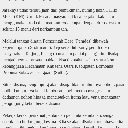
Jaraknya tidak terlalu jauh dari pemukiman, kurang lebih 1 Kilo
Meter (KM). Untuk kesana masyarakat bisa berjalan kaki atau
menggunakan roda dua maupun roda empat dengan durasi waktu
sekitar 15 menit dari perkampungan.
Melalui tangan dingin Pemerintah Desa (Pemdes) dibawah
kepemimpinan Sudirman S.Kep serta didukung penuh oleh
masyarakat, Tanjung Pising (nama lain pantai pising) kini disulap
menjadi tempat wisata, bahkan bisa dikatakan salah satu aikon
kebanggaan Kecamatan Kabaena Utara Kabupaten Bombana
Propinsi Sulawesi Tenggara (Sultra).
Sitiba disana, pengunjung akan disuguhkan rimbunnya pohon, pasir
putih dan birunya laut. Hembusan angin membawa gesekan
dedaunan pohon hingga menciptakan irama lagu yang mengantar
pengunjung betah berada disana.
Pekerja keras, penikmat pantai dan pencinta keindahan, sangat
cocok jika berkunjung kesana. Kita se akan disulap, membawa kita
untuk sedikit melupakan beratnya pekerjaan dan sibuknya segala