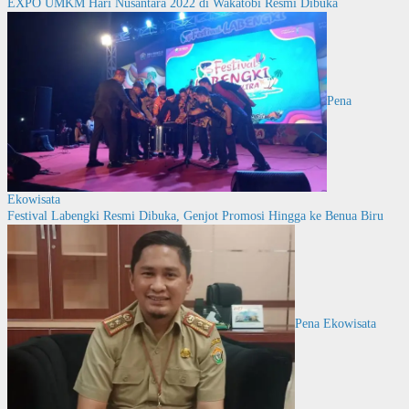
EXPO UMKM Hari Nusantara 2022 di Wakatobi Resmi Dibuka
Pena
Ekowisata
Festival Labengki Resmi Dibuka, Genjot Promosi Hingga ke Benua Biru
Pena Ekowisata