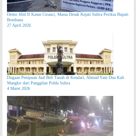
Demo Jilid II Kasus Cirauci, Massa Desak Kejati Sultra Periksa Bupati
Bombana
27 April 2026
Dugaan Penipuan Jual Beli Tanah di Kendari, Ahmad Yani Dua Kali
Mangkir dari Panggilan Polda Sultra
4 Maret 2026