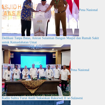
Pena Nasional
Dedikasi Tanpa Batas, Amran Sulaiman Bangun Masjid dan Rumah Sakit
untuk Kemaslahatan Umat
Pena Nasional
Kadin Sultra Turut Andil Sukseskan Rakorwil II se-Sulawesi