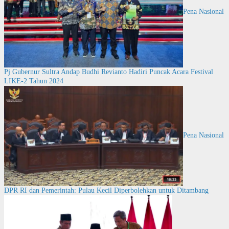
Pena Nasional
Pj Gubernur Sultra Andap Budhi Revianto Hadiri Puncak Acara Festival
LIKE-2 Tahun 2024
Pena Nasional
DPR RI dan Pemerintah: Pulau Kecil Diperbolehkan untuk Ditambang