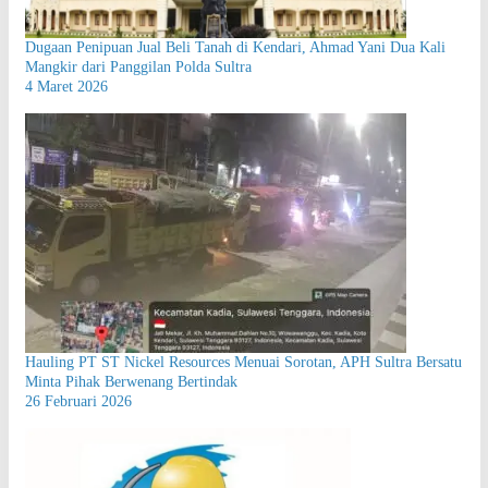
Dugaan Penipuan Jual Beli Tanah di Kendari, Ahmad Yani Dua Kali
Mangkir dari Panggilan Polda Sultra
4 Maret 2026
Hauling PT ST Nickel Resources Menuai Sorotan, APH Sultra Bersatu
Minta Pihak Berwenang Bertindak
26 Februari 2026