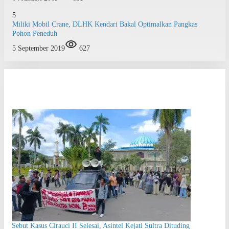
5
Miliki Mobil Crane, DLHK Kendari Bakal Optimalkan Pangkas
Pohon Peneduh
5 September 2019
627
Sebut Kasus Cirauci II Selesai, Asintel Kejati Sultra Dituding