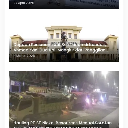
27 April 2026
Dugaan Penipuan Jual Beli Tanah di Kendari,
Ahmad Yani Dua Kali Mangkir dari Panggilan
Polda Sultra
4 Maret 2026
Hauling PT ST Nickel Resources Menuai Sorotan,