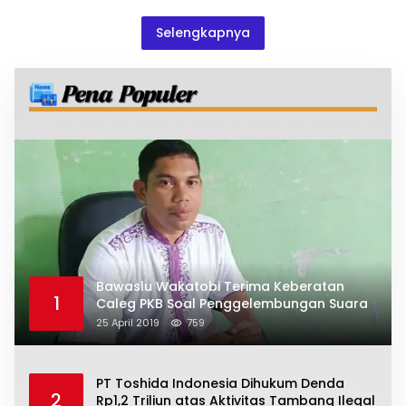
Selengkapnya
Bawaslu Wakatobi Terima Keberatan
1
Caleg PKB Soal Penggelembungan Suara
25 April 2019
759
PT Toshida Indonesia Dihukum Denda
2
Rp1,2 Triliun atas Aktivitas Tambang Ilegal