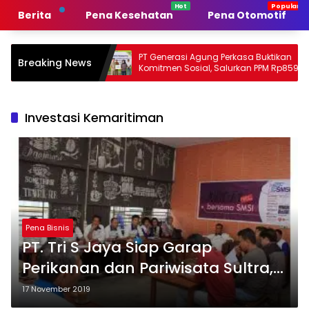
Langsung
Berita
Pena Kesehatan
Pena Otomotif
ke
konten
emerintah
PT Generasi Agung Perkasa Buktikan
Breaking News
n
Komitmen Sosial, Salurkan PPM Rp859,4
Juta untuk Masyarakat Lingkar
Tambang
Investasi Kemaritiman
Pena Bisnis
PT. Tri S Jaya Siap Garap
Perikanan dan Pariwisata Sultra,
Nilai Investasi Rp200 T
17 November 2019