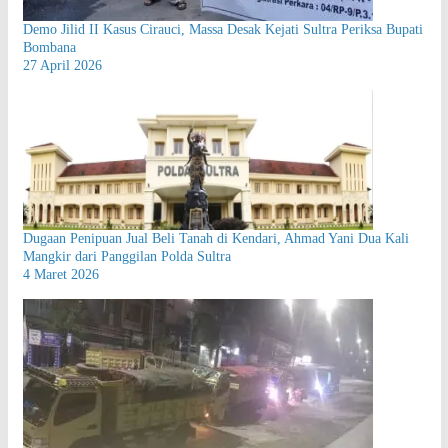
Demo Jilid II Kasus Cirauci, Massa Desak Kejati Sultra Periksa Bupati
Bombana
27 April 2026
Dugaan Penipuan Jual Beli Tanah di Kendari, Ahmad Yani Dua Kali
Mangkir dari Panggilan Polda Sultra
4 Maret 2026