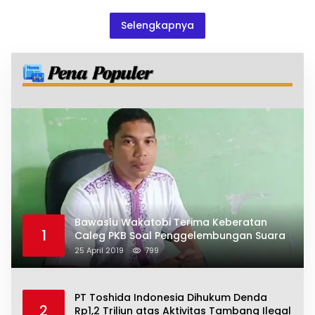
Selengkapnya
Bawaslu Wakatobi Terima Keberatan
1
Caleg PKB Soal Penggelembungan Suara
25 April 2019
799
PT Toshida Indonesia Dihukum Denda
2
Rp1,2 Triliun atas Aktivitas Tambang Ilegal