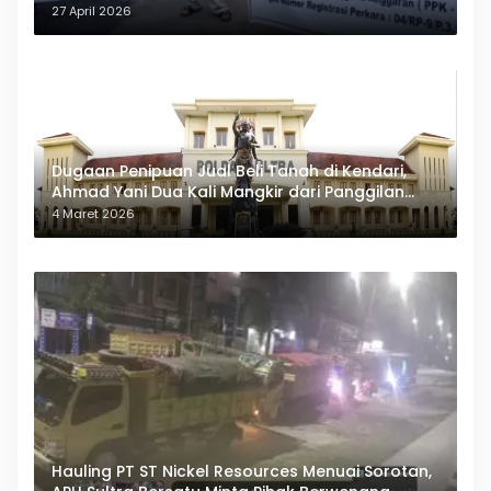
27 April 2026
Dugaan Penipuan Jual Beli Tanah di Kendari,
Ahmad Yani Dua Kali Mangkir dari Panggilan
Polda Sultra
4 Maret 2026
Hauling PT ST Nickel Resources Menuai Sorotan,