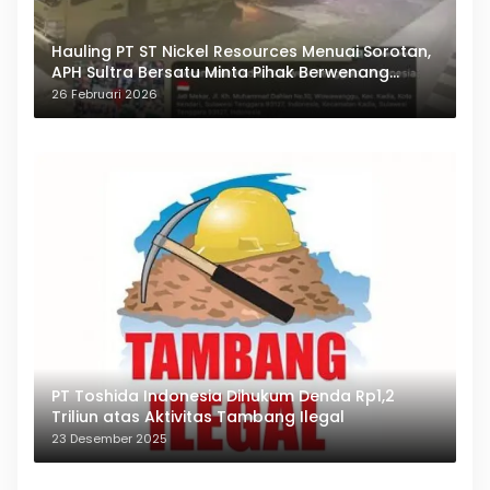
Hauling PT ST Nickel Resources Menuai Sorotan,
APH Sultra Bersatu Minta Pihak Berwenang
Bertindak
26 Februari 2026
PT Toshida Indonesia Dihukum Denda Rp1,2
Triliun atas Aktivitas Tambang Ilegal
23 Desember 2025