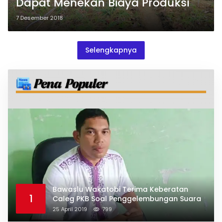
Dapat Menekan Biaya Produksi
7 Desember 2018
Selengkapnya
Bawaslu Wakatobi Terima Keberatan
1
Caleg PKB Soal Penggelembungan Suara
25 April 2019
799