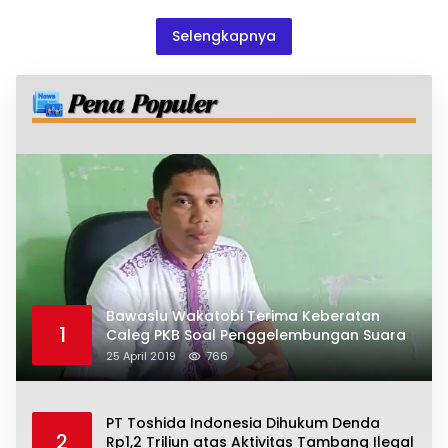
Terbesar di Eropa
Selengkapnya
Bawaslu Wakatobi Terima Keberatan
1
Caleg PKB Soal Penggelembungan Suara
25 April 2019
766
PT Toshida Indonesia Dihukum Denda
2
Rp1,2 Triliun atas Aktivitas Tambang Ilegal