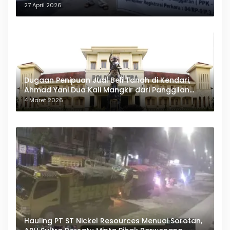
27 April 2026
Dugaan Penipuan Jual Beli Tanah di Kendari,
Ahmad Yani Dua Kali Mangkir dari Panggilan
Polda Sultra
4 Maret 2026
Hauling PT ST Nickel Resources Menuai Sorotan,