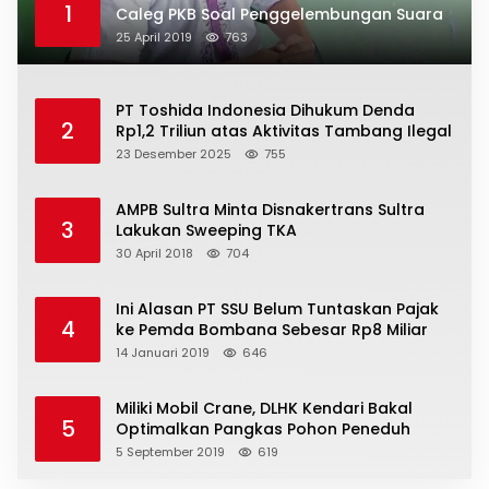
1
Caleg PKB Soal Penggelembungan Suara
25 April 2019
763
PT Toshida Indonesia Dihukum Denda
2
Rp1,2 Triliun atas Aktivitas Tambang Ilegal
23 Desember 2025
755
AMPB Sultra Minta Disnakertrans Sultra
3
Lakukan Sweeping TKA
30 April 2018
704
Ini Alasan PT SSU Belum Tuntaskan Pajak
4
ke Pemda Bombana Sebesar Rp8 Miliar
14 Januari 2019
646
Miliki Mobil Crane, DLHK Kendari Bakal
5
Optimalkan Pangkas Pohon Peneduh
5 September 2019
619