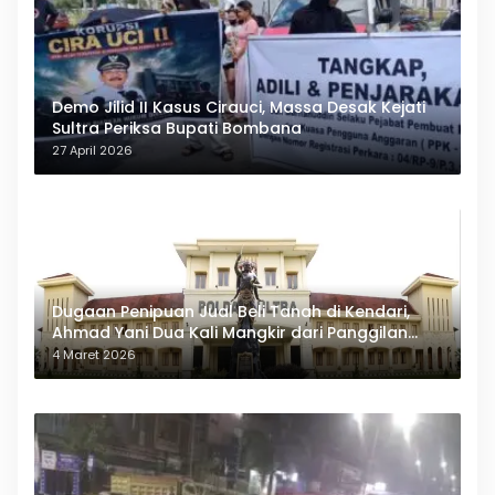
Demo Jilid II Kasus Cirauci, Massa Desak Kejati
Sultra Periksa Bupati Bombana
27 April 2026
Dugaan Penipuan Jual Beli Tanah di Kendari,
Ahmad Yani Dua Kali Mangkir dari Panggilan
Polda Sultra
4 Maret 2026