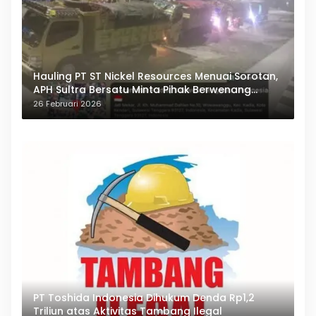
Hauling PT ST Nickel Resources Menuai Sorotan,
APH Sultra Bersatu Minta Pihak Berwenang
Bertindak
26 Februari 2026
PT Toshida Indonesia Dihukum Denda Rp1,2
Triliun atas Aktivitas Tambang Ilegal