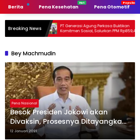
Langsung
Berita
Pena Kesehatan
Pena Otomotif
ke
konten
merintah
PT Generasi Agung Perkasa Buktikan
M
Breaking News
Komitmen Sosial, Salurkan PPM Rp859,4
T
Juta untuk Masyarakat Lingkar
S
Tambang
P
Bey Machmudin
Pena Nasional
Besok Presiden Jokowi akan
Divaksin, Prosesnya Ditayangkan
Langsung
12 Januari 2021