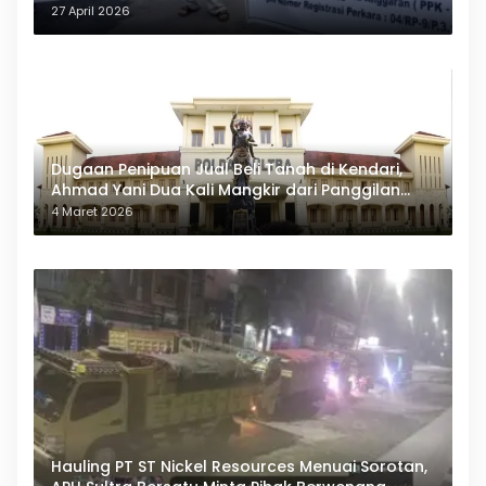
27 April 2026
Dugaan Penipuan Jual Beli Tanah di Kendari,
Ahmad Yani Dua Kali Mangkir dari Panggilan
Polda Sultra
4 Maret 2026
Hauling PT ST Nickel Resources Menuai Sorotan,