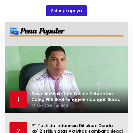
Selengkapnya
Bawaslu Wakatobi Terima Keberatan
1
Caleg PKB Soal Penggelembungan Suara
25 April 2019
800
PT Toshida Indonesia Dihukum Denda
2
Rp1,2 Triliun atas Aktivitas Tambang Ilegal