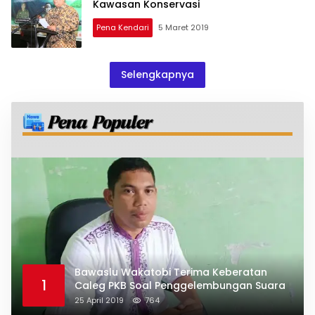
Kawasan Konservasi
Pena Kendari
5 Maret 2019
Selengkapnya
Bawaslu Wakatobi Terima Keberatan
1
Caleg PKB Soal Penggelembungan Suara
25 April 2019
764