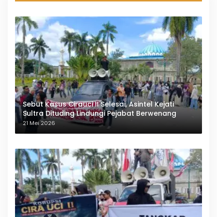
Sebut Kasus Cirauci II Selesai, Asintel Kejati
Sultra Dituding Lindungi Pejabat Berwenang
21 Mei 2026