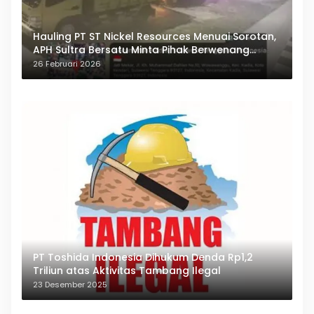
Hauling PT ST Nickel Resources Menuai Sorotan,
APH Sultra Bersatu Minta Pihak Berwenang
Bertindak
26 Februari 2026
PT Toshida Indonesia Dihukum Denda Rp1,2
Triliun atas Aktivitas Tambang Ilegal
23 Desember 2025