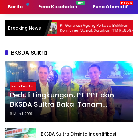
Langsung
Berita
Pena Kesehatan
Pena Otomotif
ke
konten
merintah
PT Generasi Agung Perkasa Buktikan
M
Breaking News
n
Komitmen Sosial, Salurkan PPM Rp859,4
T
Juta untuk Masyarakat Lingkar
S
Tambang
P
BKSDA Sultra
Pena Kendari
Peduli Lingkungan, PT PPT dan
BKSDA Sultra Bakal Tanam
Mangrove
6 Maret 2019
BKSDA Sultra Diminta Indentifikasi