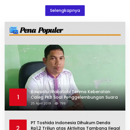
Selengkapnya
Bawaslu Wakatobi Terima Keberatan
1
Caleg PKB Soal Penggelembungan Suara
25 April 2019
799
PT Toshida Indonesia Dihukum Denda
2
Rp1,2 Triliun atas Aktivitas Tambang Ilegal