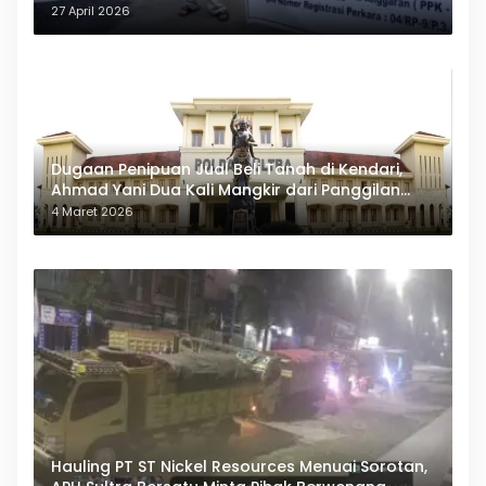
27 April 2026
Dugaan Penipuan Jual Beli Tanah di Kendari,
Ahmad Yani Dua Kali Mangkir dari Panggilan
Polda Sultra
4 Maret 2026
Hauling PT ST Nickel Resources Menuai Sorotan,