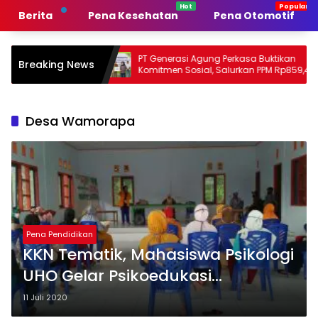
Langsung
Berita
Pena Kesehatan
Pena Otomotif
ke
konten
merintah
PT Generasi Agung Perkasa Buktikan
M
Breaking News
n
Komitmen Sosial, Salurkan PPM Rp859,4
T
Juta untuk Masyarakat Lingkar
S
Tambang
P
Desa Wamorapa
Pena Pendidikan
KKN Tematik, Mahasiswa Psikologi
UHO Gelar Psikoedukasi
Penanganan dan Pencegahan
11 Juli 2020