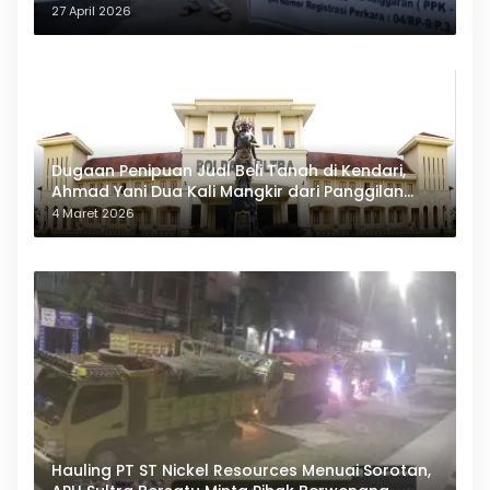
27 April 2026
Dugaan Penipuan Jual Beli Tanah di Kendari,
Ahmad Yani Dua Kali Mangkir dari Panggilan
Polda Sultra
4 Maret 2026
Hauling PT ST Nickel Resources Menuai Sorotan,