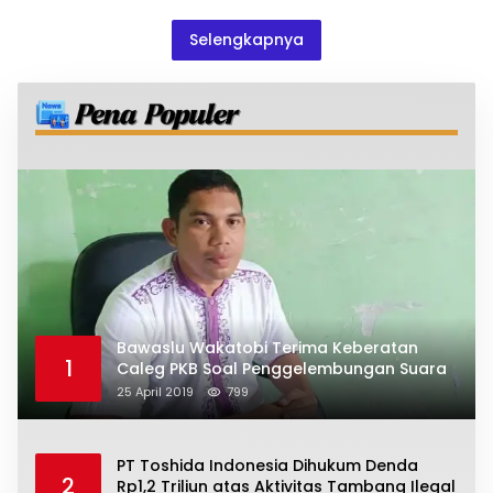
Covid-19
Selengkapnya
Bawaslu Wakatobi Terima Keberatan
1
Caleg PKB Soal Penggelembungan Suara
25 April 2019
799
PT Toshida Indonesia Dihukum Denda
2
Rp1,2 Triliun atas Aktivitas Tambang Ilegal