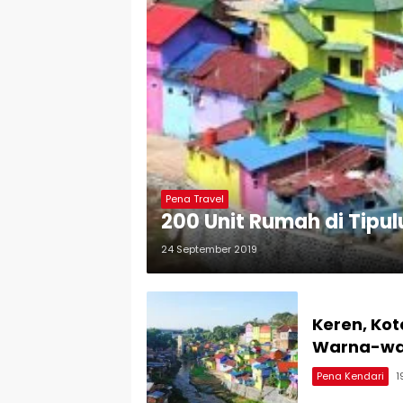
Pena Travel
200 Unit Rumah di Tipu
24 September 2019
Keren, Ko
Warna-wa
Pena Kendari
1