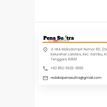
Jl. HEA Mokodompit Nomor 60, (
Kelurahan Lalolara, Kec. Kambu, K
Tenggara 93561
+62 852-5625-9555
redaksipenasultra@gmail.com