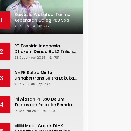
Bawaslu Wakatobi Terima
1
Keberatan Caleg PKB Soal
Penggelembungan Suara
25 April 2019
799
PT Toshida Indonesia
2
Dihukum Denda Rp1,2 Triliun
atas Aktivitas Tambang
23 Desember 2025
761
Ilegal
AMPB Sultra Minta
3
Disnakertrans Sultra Lakukan
Sweeping TKA
30 April 2018
707
Ini Alasan PT SSU Belum
4
Tuntaskan Pajak ke Pemda
Bombana Sebesar Rp8 Miliar
14 Januari 2019
650
Miliki Mobil Crane, DLHK