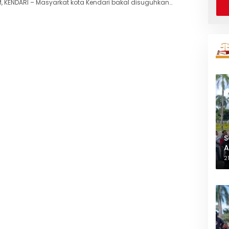
 KENDARI – Masyarkat kota Kendari bakal disuguhkan…
S
A
L
2