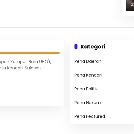
B
2
Kategori
Pena Daerah
Depan Kampus Baru UHO),
ota Kendari, Sulawesi
Pena Kendari
Pena Politik
Pena Hukum
Pena Featured