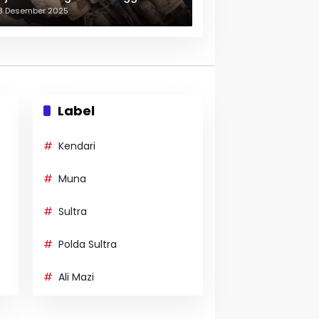
erulang-ulang
3 Desember 2025
Label
Kendari
Muna
Sultra
Polda Sultra
Ali Mazi