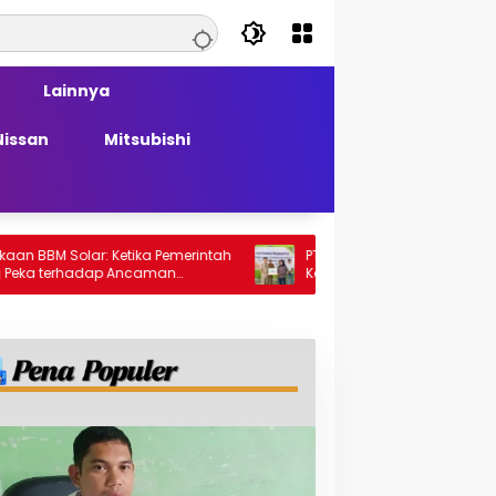
Lainnya
Nissan
Mitsubishi
ar: Ketika Pemerintah
PT Generasi Agung Perkasa Buktikan
adap Ancaman
Komitmen Sosial, Salurkan PPM Rp859,4
Juta untuk Masyarakat Lingkar
Tambang