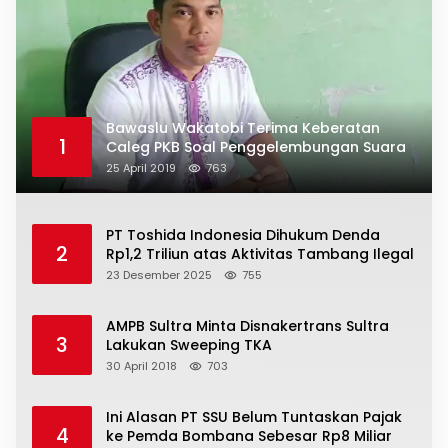
Bawaslu Wakatobi Terima Keberatan
1
Caleg PKB Soal Penggelembungan Suara
25 April 2019
763
PT Toshida Indonesia Dihukum Denda
2
Rp1,2 Triliun atas Aktivitas Tambang Ilegal
23 Desember 2025
755
AMPB Sultra Minta Disnakertrans Sultra
3
Lakukan Sweeping TKA
30 April 2018
703
Ini Alasan PT SSU Belum Tuntaskan Pajak
4
ke Pemda Bombana Sebesar Rp8 Miliar