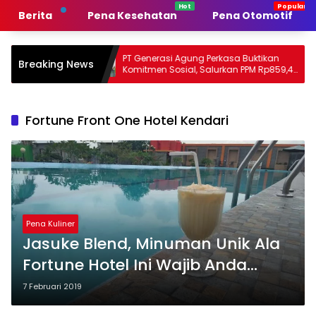
Langsung
Berita
Pena Kesehatan
Pena Otomotif
ke
konten
tah
PT Generasi Agung Perkasa Buktikan
Muh S
Breaking News
Komitmen Sosial, Salurkan PPM Rp859,4
Tanpa 
Juta untuk Masyarakat Lingkar
Sultra
Tambang
Persa
Fortune Front One Hotel Kendari
Pena Kuliner
Jasuke Blend, Minuman Unik Ala
Fortune Hotel Ini Wajib Anda
Coba
7 Februari 2019