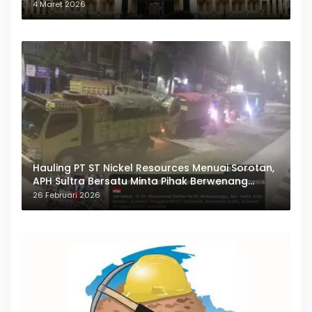
Polda Sultra
4 Maret 2026
Hauling PT ST Nickel Resources Menuai Sorotan,
APH Sultra Bersatu Minta Pihak Berwenang
Bertindak
26 Februari 2026