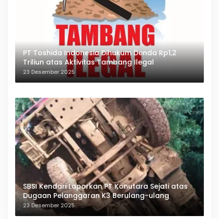
PT Toshida Indonesia Dihukum Denda Rp1,2
Triliun atas Aktivitas Tambang Ilegal
23 Desember 2025
SBSI Kendari Laporkan PT Konutara Sejati atas
Dugaan Pelanggaran K3 Berulang-ulang
23 Desember 2025