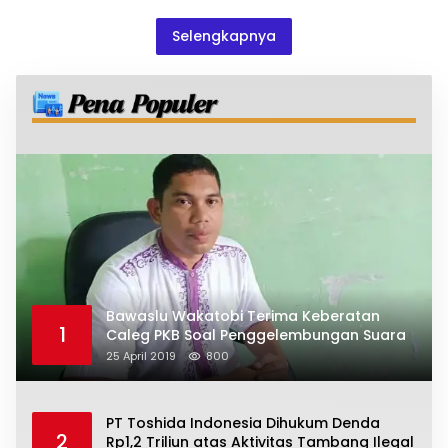
Selengkapnya
Bawaslu Wakatobi Terima Keberatan
1
Caleg PKB Soal Penggelembungan Suara
25 April 2019
800
PT Toshida Indonesia Dihukum Denda
2
Rp1,2 Triliun atas Aktivitas Tambang Ilegal