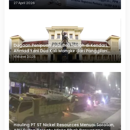
27 April 2026
Dugaan Penipuan Jual Beli Tanah di Kendari,
Ahmad Yani Dua Kali Mangkir dari Panggilan
Polda Sultra
4 Maret 2026
Hauling PT ST Nickel Resources Menuai Sorotan,