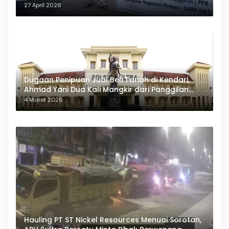
27 April 2026
Dugaan Penipuan Jual Beli Tanah di Kendari,
Ahmad Yani Dua Kali Mangkir dari Panggilan
Polda Sultra
4 Maret 2026
Hauling PT ST Nickel Resources Menuai Sorotan,