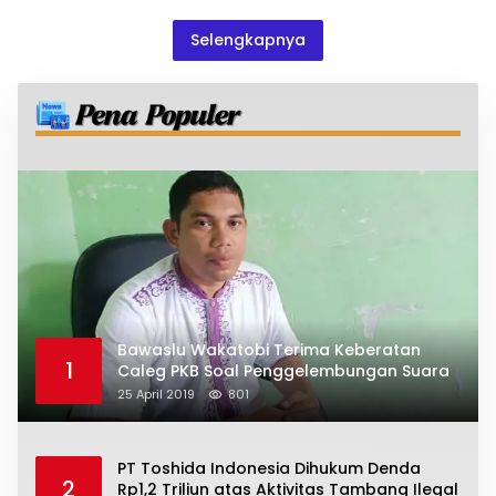
Selengkapnya
Bawaslu Wakatobi Terima Keberatan
1
Caleg PKB Soal Penggelembungan Suara
25 April 2019
801
PT Toshida Indonesia Dihukum Denda
2
Rp1,2 Triliun atas Aktivitas Tambang Ilegal