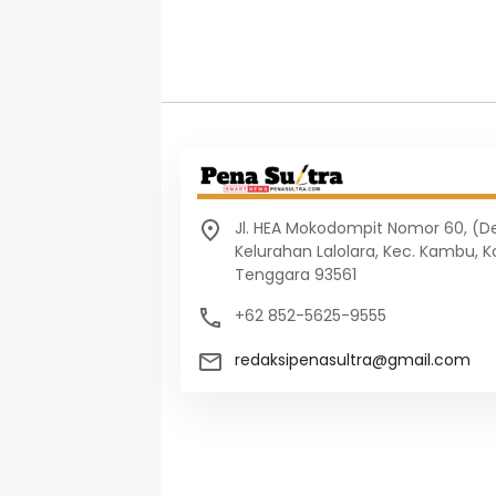
Jl. HEA Mokodompit Nomor 60, (
Kelurahan Lalolara, Kec. Kambu, K
Tenggara 93561
+62 852-5625-9555
redaksipenasultra@gmail.com