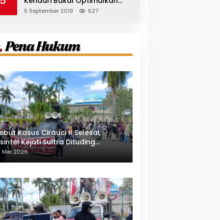
5
Kendari Bakal Optimalkan
Pangkas Pohon Peneduh
5 September 2019
627
ebut Kasus Cirauci II Selesai,
sintel Kejati Sultra Dituding
indungi Pejabat Berwenang
1 Mei 2026