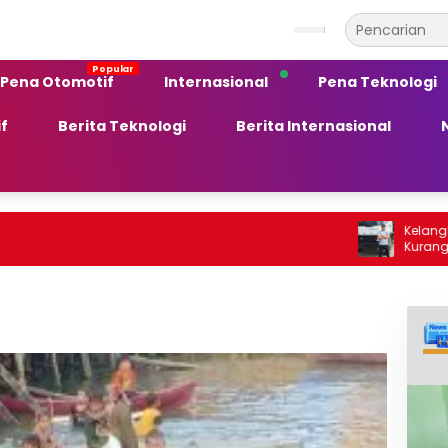
Pena Otomotif
Internasional
Pena Teknologi
f
Berita Teknologi
Berita Internasional
Kelangkaan BBM So
Kurang Peka ter
Ekonomi Daerah