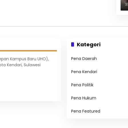
B
2
Kategori
Pena Daerah
Depan Kampus Baru UHO),
ota Kendari, Sulawesi
Pena Kendari
Pena Politik
Pena Hukum
Pena Featured