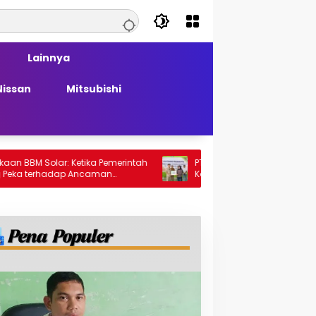
Lainnya
Nissan
Mitsubishi
lar: Ketika Pemerintah
PT Generasi Agung Perkasa Buktikan
hadap Ancaman
Komitmen Sosial, Salurkan PPM Rp859,4
Juta untuk Masyarakat Lingkar
Tambang