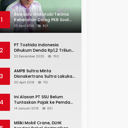
Bawaslu Wakatobi Terima
1
Keberatan Caleg PKB Soal
Penggelembungan Suara
25 April 2019
801
PT Toshida Indonesia
2
Dihukum Denda Rp1,2 Triliun
atas Aktivitas Tambang
23 Desember 2025
763
Ilegal
AMPB Sultra Minta
3
Disnakertrans Sultra Lakukan
Sweeping TKA
30 April 2018
713
Ini Alasan PT SSU Belum
4
Tuntaskan Pajak ke Pemda
Bombana Sebesar Rp8 Miliar
14 Januari 2019
651
Miliki Mobil Crane, DLHK