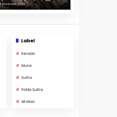
erulang-ulang
3 Desember 2025
Label
Kendari
Muna
Sultra
Polda Sultra
Ali Mazi