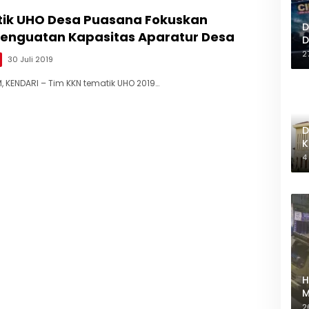
ik UHO Desa Puasana Fokuskan
D
enguatan Kapasitas Aparatur Desa
D
2
30 Juli 2019
 KENDARI – Tim KKN tematik UHO 2019…
D
K
M
4
H
M
M
2