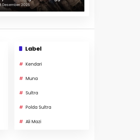
erulang-ulang
3 Desember 2025
Label
Kendari
Muna
Sultra
Polda Sultra
Ali Mazi