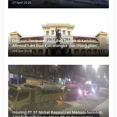
27 April 2026
Dugaan Penipuan Jual Beli Tanah di Kendari,
Ahmad Yani Dua Kali Mangkir dari Panggilan
Polda Sultra
4 Maret 2026
Hauling PT ST Nickel Resources Menuai Sorotan,