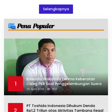
Selengkapnya
Bawaslu Wakatobi Terima Keberatan
1
Caleg PKB Soal Penggelembungan Suara
25 April 2019
763
PT Toshida Indonesia Dihukum Denda
2
Rp1,2 Triliun atas Aktivitas Tambang Ilegal