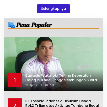
Selengkapnya
Bawaslu Wakatobi Terima Keberatan
1
Caleg PKB Soal Penggelembungan Suara
25 April 2019
759
PT Toshida Indonesia Dihukum Denda
2
Rp1,2 Triliun atas Aktivitas Tambang Ilegal