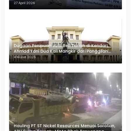
27 April 2026
Dugaan Penipuan Jual Beli Tanah di Kendari,
Ahmad Yani Dua Kali Mangkir dari Panggilan
Polda Sultra
4 Maret 2026
Hauling PT ST Nickel Resources Menuai Sorotan,