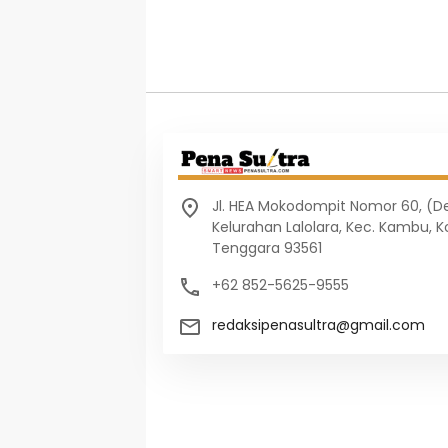
Jl. HEA Mokodompit Nomor 60, (
Kelurahan Lalolara, Kec. Kambu, K
Tenggara 93561
+62 852-5625-9555
redaksipenasultra@gmail.com