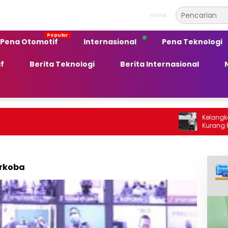
Pena Otomotif
Internasional
Pena Teknologi
f
Berita Teknologi
Berita Internasional
Kelangkaan BBM Sol
Kurang Peka terh
Ekonomi Daerah
arkoba