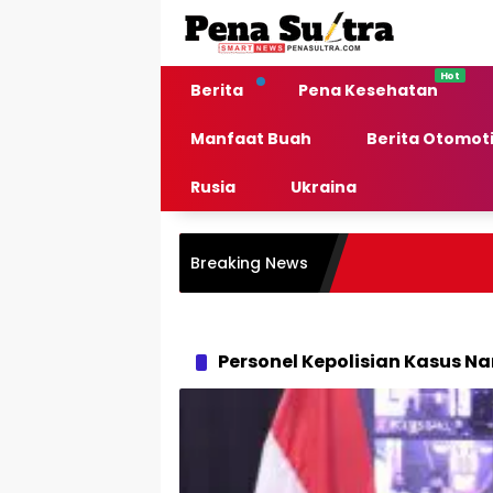
Langsung
ke
konten
Berita
Pena Kesehatan
Manfaat Buah
Berita Otomoti
Rusia
Ukraina
Breaking News
Personel Kepolisian Kasus N