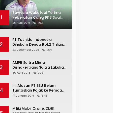
Bawaslu Wakatobi Terima
1
Keberatan Caleg PKB Soal
Penggelembungan Suara
25 April 2019
763
PT Toshida Indonesia
2
Dihukum Denda Rp1,2 Triliun
atas Aktivitas Tambang
23 Desember 2025
754
Ilegal
AMPB Sultra Minta
3
Disnakertrans Sultra Lakukan
Sweeping TKA
30 April 2018
702
Ini Alasan PT SSU Belum
4
Tuntaskan Pajak ke Pemda
Bombana Sebesar Rp8 Miliar
14 Januari 2019
645
Miliki Mobil Crane, DLHK