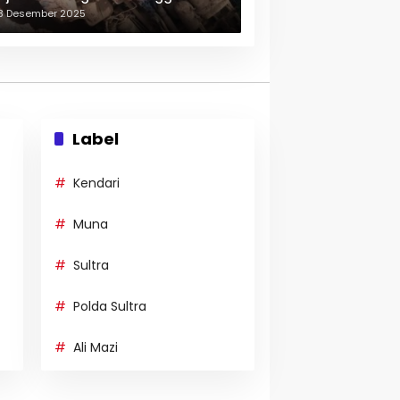
erulang-ulang
3 Desember 2025
Label
Kendari
Muna
Sultra
Polda Sultra
Ali Mazi