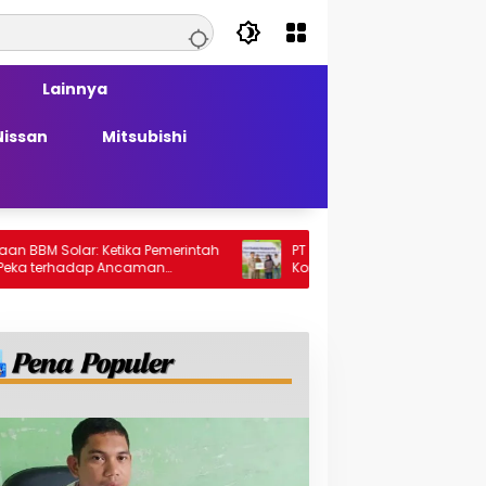
Lainnya
Nissan
Mitsubishi
ar: Ketika Pemerintah
PT Generasi Agung Perkasa Buktikan
adap Ancaman
Komitmen Sosial, Salurkan PPM Rp859,4
Juta untuk Masyarakat Lingkar
Tambang