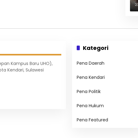
B
2
Kategori
Pena Daerah
Depan Kampus Baru UHO),
ota Kendari, Sulawesi
Pena Kendari
Pena Politik
Pena Hukum
Pena Featured