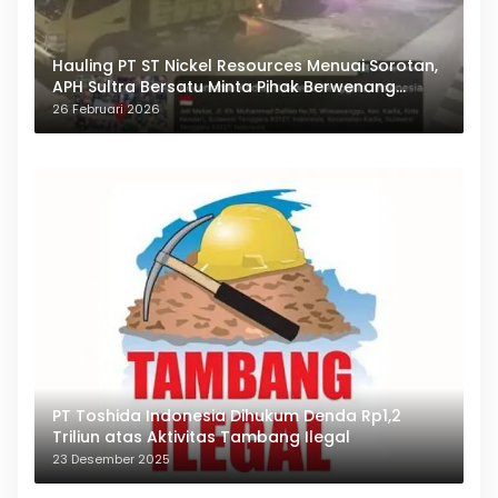
Hauling PT ST Nickel Resources Menuai Sorotan,
APH Sultra Bersatu Minta Pihak Berwenang
Bertindak
26 Februari 2026
PT Toshida Indonesia Dihukum Denda Rp1,2
Triliun atas Aktivitas Tambang Ilegal
23 Desember 2025