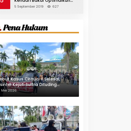
5
Kendari Bakal Optimalkan
Pangkas Pohon Peneduh
5 September 2019
627
ebut Kasus Cirauci II Selesai,
sintel Kejati Sultra Dituding
indungi Pejabat Berwenang
1 Mei 2026