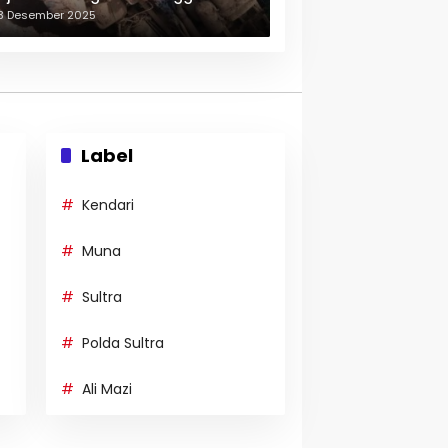
erulang-ulang
3 Desember 2025
Label
Kendari
Muna
Sultra
Polda Sultra
Ali Mazi