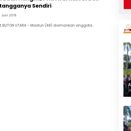
etangganya Sendiri
 Juni 2018
, BUTON UTARA – Mastun (48) diamankan anggota…
S
A
L
2