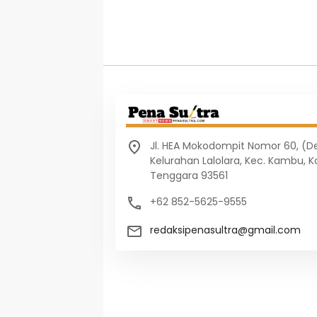
Jl. HEA Mokodompit Nomor 60, (
Kelurahan Lalolara, Kec. Kambu, K
Tenggara 93561
+62 852-5625-9555
redaksipenasultra@gmail.com