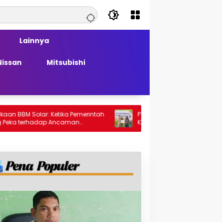
Lainnya
Nissan
Mitsubishi
lar: Ketika Pemerintah
PT Generasi Agung Perkasa Buktikan
hadap Ancaman
Komitmen Sosial, Salurkan PPM Rp859,4
Juta untuk Masyarakat Lingkar
Tambang