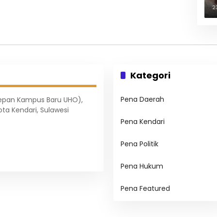
B
2
Kategori
Pena Daerah
Depan Kampus Baru UHO),
ota Kendari, Sulawesi
Pena Kendari
Pena Politik
Pena Hukum
Pena Featured