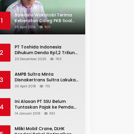
Bawaslu Wakatobi Terima
1
Keberatan Caleg PKB Soal
Penggelembungan Suara
25 April 2019
801
PT Toshida Indonesia
2
Dihukum Denda Rp1,2 Triliun
atas Aktivitas Tambang
23 Desember 2025
763
Ilegal
AMPB Sultra Minta
3
Disnakertrans Sultra Lakukan
Sweeping TKA
30 April 2018
713
Ini Alasan PT SSU Belum
4
Tuntaskan Pajak ke Pemda
Bombana Sebesar Rp8 Miliar
14 Januari 2019
651
Miliki Mobil Crane, DLHK