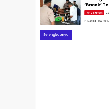
‘Bacok’ T
Pena Hukum
22
PENASULTRA.COM
Selengkapnya