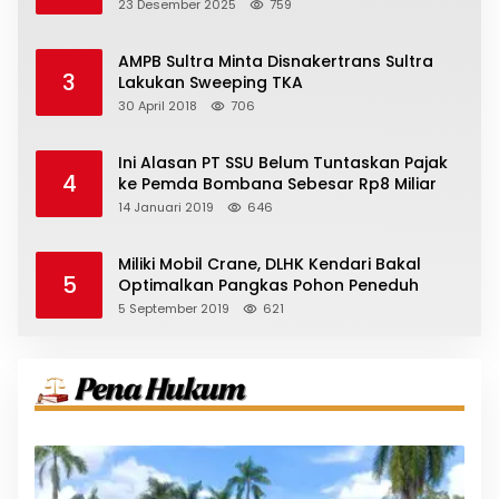
23 Desember 2025
759
AMPB Sultra Minta Disnakertrans Sultra
3
Lakukan Sweeping TKA
30 April 2018
706
Ini Alasan PT SSU Belum Tuntaskan Pajak
4
ke Pemda Bombana Sebesar Rp8 Miliar
14 Januari 2019
646
Miliki Mobil Crane, DLHK Kendari Bakal
5
Optimalkan Pangkas Pohon Peneduh
5 September 2019
621