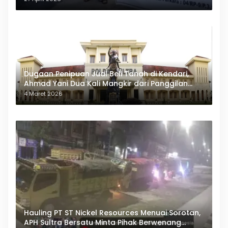
Dugaan Penipuan Jual Beli Tanah di Kendari,
Ahmad Yani Dua Kali Mangkir dari Panggilan
Polda Sultra
4 Maret 2026
Hauling PT ST Nickel Resources Menuai Sorotan,
APH Sultra Bersatu Minta Pihak Berwenang