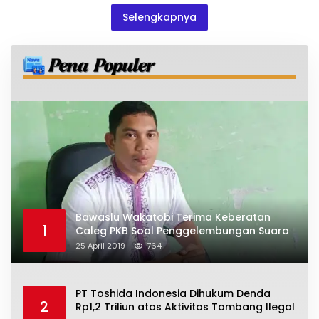
Selengkapnya
Bawaslu Wakatobi Terima Keberatan
1
Caleg PKB Soal Penggelembungan Suara
25 April 2019
764
PT Toshida Indonesia Dihukum Denda
2
Rp1,2 Triliun atas Aktivitas Tambang Ilegal