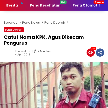
Langsung
Berita
Pena Kesehatan
Pena Otomotif
ke
konten
Beranda
Pena News
Pena Daerah
Pena Daerah
Catut Nama KPK, Agus Dikecam
Pengurus
204
Penasultra
2 Min Baca
4 April 2018