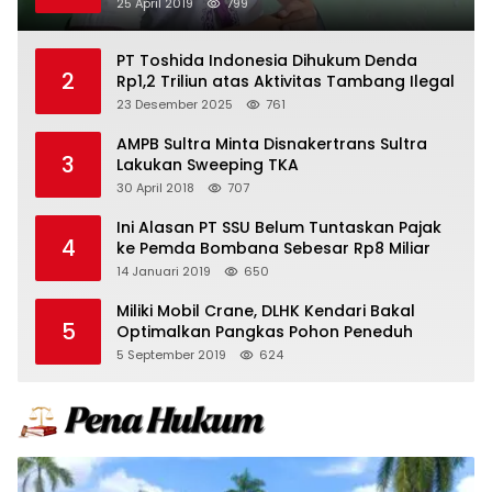
25 April 2019
799
PT Toshida Indonesia Dihukum Denda
2
Rp1,2 Triliun atas Aktivitas Tambang Ilegal
23 Desember 2025
761
AMPB Sultra Minta Disnakertrans Sultra
3
Lakukan Sweeping TKA
30 April 2018
707
Ini Alasan PT SSU Belum Tuntaskan Pajak
4
ke Pemda Bombana Sebesar Rp8 Miliar
14 Januari 2019
650
Miliki Mobil Crane, DLHK Kendari Bakal
5
Optimalkan Pangkas Pohon Peneduh
5 September 2019
624