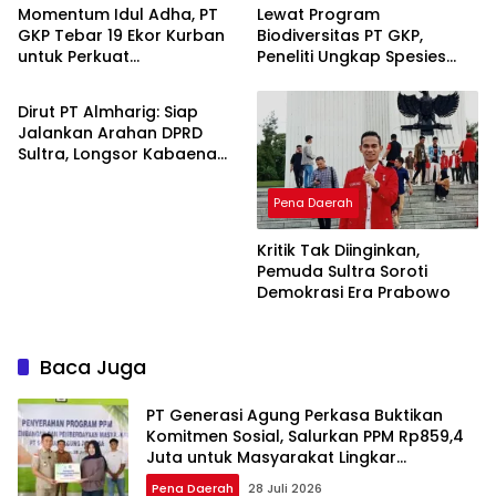
Momentum Idul Adha, PT
Lewat Program
GKP Tebar 19 Ekor Kurban
Biodiversitas PT GKP,
untuk Perkuat
Peneliti Ungkap Spesies
Pena Daerah
Perekonomian Lokal
Baru di Pulau Wawonii
Dirut PT Almharig: Siap
Jalankan Arahan DPRD
Sultra, Longsor Kabaena
Force Majeure
Pena Daerah
Kritik Tak Diinginkan,
Pemuda Sultra Soroti
Demokrasi Era Prabowo
Baca Juga
PT Generasi Agung Perkasa Buktikan
Komitmen Sosial, Salurkan PPM Rp859,4
Juta untuk Masyarakat Lingkar
Tambang
Pena Daerah
28 Juli 2026