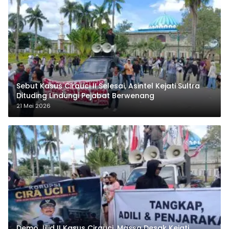
Sebut Kasus Cirauci II Selesai, Asintel Kejati Sultra
Dituding Lindungi Pejabat Berwenang
21 Mei 2026
Demo Jilid II Kasus Cirauci, Massa Desak Kejati