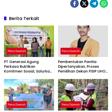
Berita Terkait
Pena Daerah
Pena Daerah
PT Generasi Agung
Pembentukan Panitia
Perkasa Buktikan
Dipertanyakan, Proses
Komitmen Sosial, Salurkan
Pemilihan Dekan FISIP UHO
PPM Rp859,4 Juta untuk
Menuai Kritik
Masyarakat Lingkar
Tambang
Pena Daerah
Pena Daerah