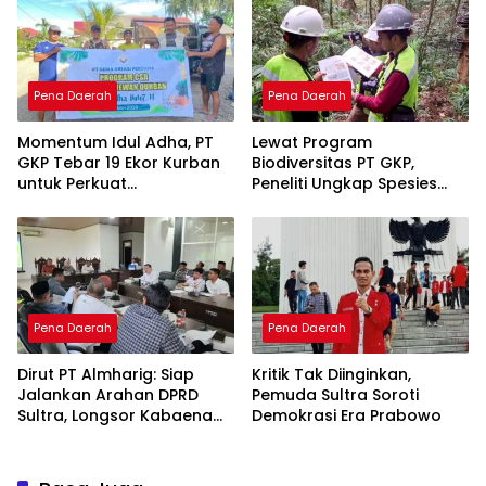
Tambang
Pena Daerah
Pena Daerah
Momentum Idul Adha, PT
Lewat Program
GKP Tebar 19 Ekor Kurban
Biodiversitas PT GKP,
untuk Perkuat
Peneliti Ungkap Spesies
Perekonomian Lokal
Baru di Pulau Wawonii
Pena Daerah
Pena Daerah
Dirut PT Almharig: Siap
Kritik Tak Diinginkan,
Jalankan Arahan DPRD
Pemuda Sultra Soroti
Sultra, Longsor Kabaena
Demokrasi Era Prabowo
Force Majeure