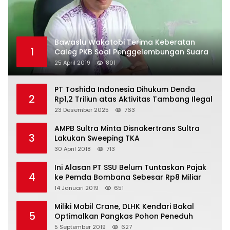
Bawaslu Wakatobi Terima Keberatan
1
Caleg PKB Soal Penggelembungan Suara
25 April 2019
801
PT Toshida Indonesia Dihukum Denda
2
Rp1,2 Triliun atas Aktivitas Tambang Ilegal
23 Desember 2025
763
AMPB Sultra Minta Disnakertrans Sultra
3
Lakukan Sweeping TKA
30 April 2018
713
Ini Alasan PT SSU Belum Tuntaskan Pajak
4
ke Pemda Bombana Sebesar Rp8 Miliar
14 Januari 2019
651
Miliki Mobil Crane, DLHK Kendari Bakal
5
Optimalkan Pangkas Pohon Peneduh
5 September 2019
627