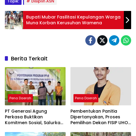
Topik:
Disiplin ASN
Bupati Mubar Fasilitasi Kepulangan Warga
Muna Korban Kerusuhan Wamena
Berita Terkait
Pena Daerah
Pena Daerah
PT Generasi Agung
Pembentukan Panitia
Perkasa Buktikan
Dipertanyakan, Proses
Komitmen Sosial, Salurkan
Pemilihan Dekan FISIP UHO
PPM Rp859,4 Juta untuk
Menuai Kritik
Masyarakat Lingkar