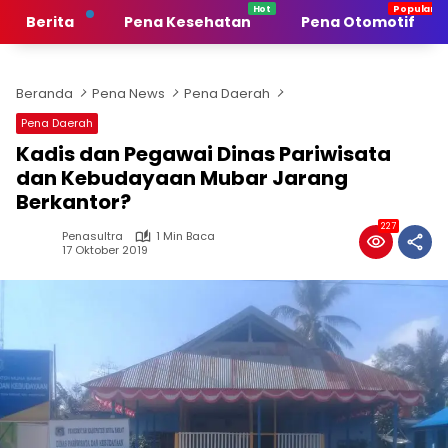
Langsung
Berita
Pena Kesehatan
Pena Otomotif
ke
konten
Beranda
Pena News
Pena Daerah
Pena Daerah
Kadis dan Pegawai Dinas Pariwisata
dan Kebudayaan Mubar Jarang
Berkantor?
227
Penasultra
1 Min Baca
17 Oktober 2019