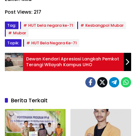
Post Views:
217
Tag:
HUT bela negara ke-71
Kesbangpol Mubar
Mubar
Topik:
HUT Bela Negara Ke-71
Dewan Kendari Apresiasi Langkah Pemkot
Terangi Wilayah Kampus UHO
Berita Terkait