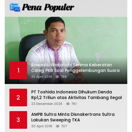
Bawaslu Wakatobi Terima Keberatan
1
Caleg PKB Soal Penggelembungan Suara
25 April 2019
799
PT Toshida Indonesia Dihukum Denda
2
Rp1,2 Triliun atas Aktivitas Tambang Ilegal
23 Desember 2025
761
AMPB Sultra Minta Disnakertrans Sultra
3
Lakukan Sweeping TKA
30 April 2018
707