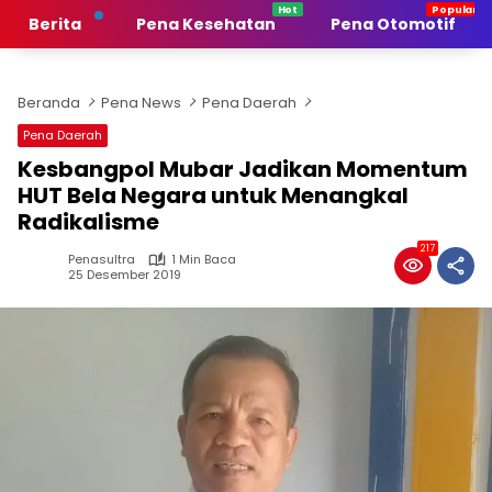
Langsung
Berita
Pena Kesehatan
Pena Otomotif
ke
konten
Beranda
Pena News
Pena Daerah
Pena Daerah
Kesbangpol Mubar Jadikan Momentum
HUT Bela Negara untuk Menangkal
Radikalisme
217
Penasultra
1 Min Baca
25 Desember 2019