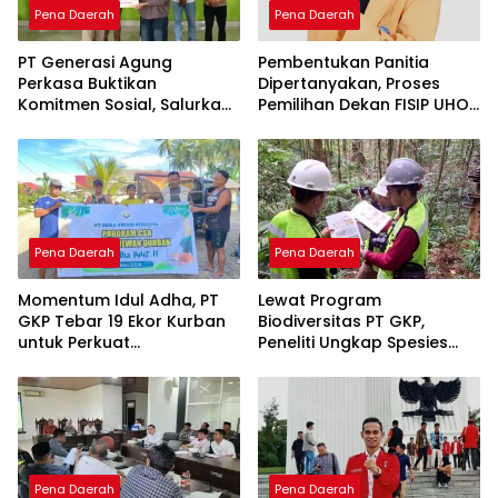
Pena Daerah
Pena Daerah
PT Generasi Agung
Pembentukan Panitia
Perkasa Buktikan
Dipertanyakan, Proses
Komitmen Sosial, Salurkan
Pemilihan Dekan FISIP UHO
PPM Rp859,4 Juta untuk
Menuai Kritik
Masyarakat Lingkar
Tambang
Pena Daerah
Pena Daerah
Momentum Idul Adha, PT
Lewat Program
GKP Tebar 19 Ekor Kurban
Biodiversitas PT GKP,
untuk Perkuat
Peneliti Ungkap Spesies
Perekonomian Lokal
Baru di Pulau Wawonii
Pena Daerah
Pena Daerah