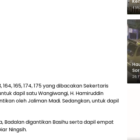
Ken
dar
4 M
Hau
Sor
Ber
26 F
 164, 165, 174, 175 yang dibacakan Sekertaris
ntuk dapil satu Wangiwangi, H. Hamiruddin
ntikan oleh Jaliman Madi. Sedangkan, untuk dapil
, Badalan digantikan Basihu serta dapil empat
iar Ningsih.