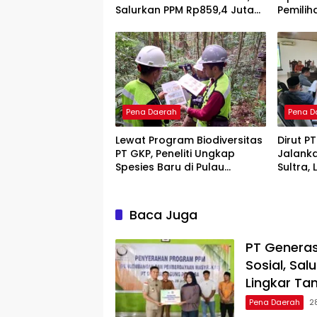
Salurkan PPM Rp859,4 Juta
Pemilih
untuk Masyarakat Lingkar
Menuai 
Tambang
Pena Daerah
Pena D
Lewat Program Biodiversitas
Dirut P
PT GKP, Peneliti Ungkap
Jalank
Spesies Baru di Pulau
Sultra,
Wawonii
Force M
Baca Juga
PT Generas
Sosial, Sa
Lingkar T
Pena Daerah
2