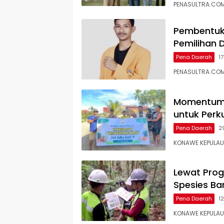
PENASULTRA.COM
Pembentuka
Pemilihan D
Pena Daerah
1
PENASULTRA.COM,
Momentum I
untuk Perk
Pena Daerah
2
KONAWE KEPULAUA
Lewat Prog
Spesies Ba
Pena Daerah
1
KONAWE KEPULAU