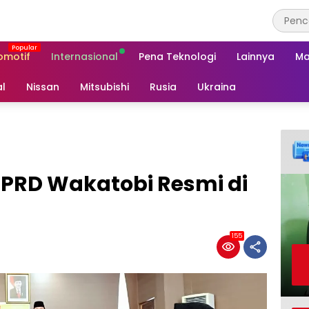
omotif
Internasional
Pena Teknologi
Lainnya
Ma
al
Nissan
Mitsubishi
Rusia
Ukraina
DPRD Wakatobi Resmi di
155