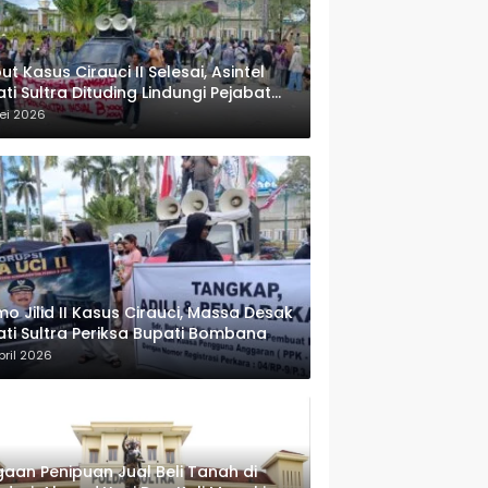
ut Kasus Cirauci II Selesai, Asintel
ati Sultra Dituding Lindungi Pejabat
rwenang
ei 2026
o Jilid II Kasus Cirauci, Massa Desak
ati Sultra Periksa Bupati Bombana
pril 2026
aan Penipuan Jual Beli Tanah di