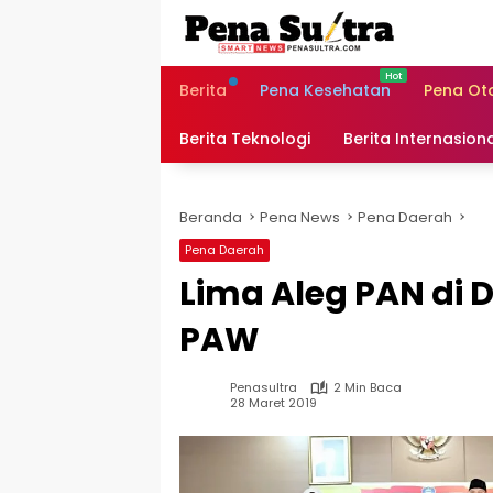
Langsung
ke
konten
Berita
Pena Kesehatan
Pena Ot
Berita Teknologi
Berita Internasion
Beranda
Pena News
Pena Daerah
Pena Daerah
Lima Aleg PAN di 
PAW
Penasultra
2 Min Baca
28 Maret 2019