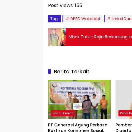
Post Views:
155
Tag:
DPRD Wakatobi
Ilmiati Da
Mbak Tutut: Rajin Berkunjung 
Berita Terkait
Pena Daerah
Pena D
PT Generasi Agung Perkasa
Pemben
Buktikan Komitmen Sosial,
Diperta