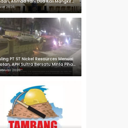
dari, Ahmad Yani Dua Kali Mangkir
i Panggilan Polda Sultra
aret 2026
ling PT ST Nickel Resources Menuai
otan, APH Sultra Bersatu Minta Pihak
wenang Bertindak
ebruari 2026