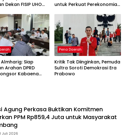
an Dekan FISIP UHO
untuk Perkuat Perekonomian
Kritik
Lokal
aerah
Pena Daerah
T Almharig: Siap
Kritik Tak Diinginkan, Pemuda
an Arahan DPRD
Sultra Soroti Demokrasi Era
 Longsor Kabaena
Prabowo
ajeure
i Agung Perkasa Buktikan Komitmen
lurkan PPM Rp859,4 Juta untuk Masyarakat
ambang
8 Juli 2026