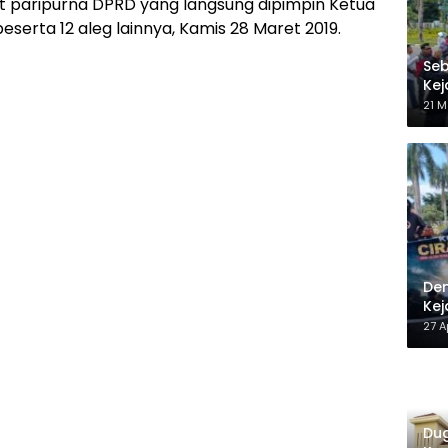
t paripurna DPRD yang langsung dipimpin Ketua
erta 12 aleg lainnya, Kamis 28 Maret 2019.
Seb
Kej
Be
21 M
Dem
Kej
27 A
Dug