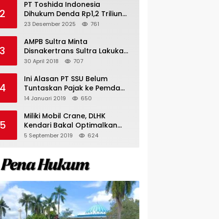
PT Toshida Indonesia
2
Dihukum Denda Rp1,2 Triliun
atas Aktivitas Tambang
23 Desember 2025
761
Ilegal
AMPB Sultra Minta
3
Disnakertrans Sultra Lakukan
Sweeping TKA
30 April 2018
707
Ini Alasan PT SSU Belum
4
Tuntaskan Pajak ke Pemda
Bombana Sebesar Rp8 Miliar
14 Januari 2019
650
Miliki Mobil Crane, DLHK
5
Kendari Bakal Optimalkan
Pangkas Pohon Peneduh
5 September 2019
624