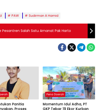
ud
PAW
Sudirman A Hamid
ke Pesantren Salah Satu Amanat Pak Harto
aerah
Pena Daerah
tukan Panitia
Momentum Idul Adha, PT
nyakan, Proses
GKP Tebar 19 Ekor Kurban