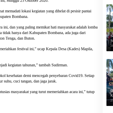
i ini, Minggu 25 Oktober 2020.
at memadati lokasi kegiatan yang dihelat di pesisir pantai
bupaten Bombana.
a ini, dan yang paling memikat hati masyarakat adalah lomba
a tidak hanya dari Kabupaten Bombana, ada juga dari
S
ton Tenga, dan Buton.
S
2
riahkan festival ini,” ucap Kepala Desa (Kades) Mapila,
njadi kegiatan tahunan,” tambah Sudirman.
otokol kesehatan demi mencegah penyebaran Covid19. Setiap
suhu, cuci tangan, dan jaga jarak.
D
tusias masyarakat yang turut memeriahkan acara ini,” tutup
K
27