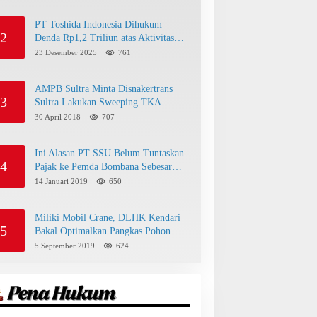
PT Toshida Indonesia Dihukum
2
Denda Rp1,2 Triliun atas Aktivitas
Tambang Ilegal
23 Desember 2025
761
AMPB Sultra Minta Disnakertrans
3
Sultra Lakukan Sweeping TKA
30 April 2018
707
Ini Alasan PT SSU Belum Tuntaskan
4
Pajak ke Pemda Bombana Sebesar
Rp8 Miliar
14 Januari 2019
650
Miliki Mobil Crane, DLHK Kendari
5
Bakal Optimalkan Pangkas Pohon
Peneduh
5 September 2019
624