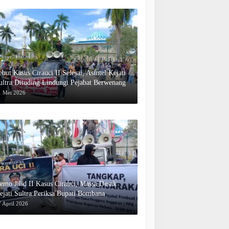
ebut Kasus Cirauci II Selesai, Asintel Kejati
ultra Dituding Lindungi Pejabat Berwenang
1 Mei 2026
emo Jilid II Kasus Cirauci, Massa Desak
ejati Sultra Periksa Bupati Bombana
 April 2026