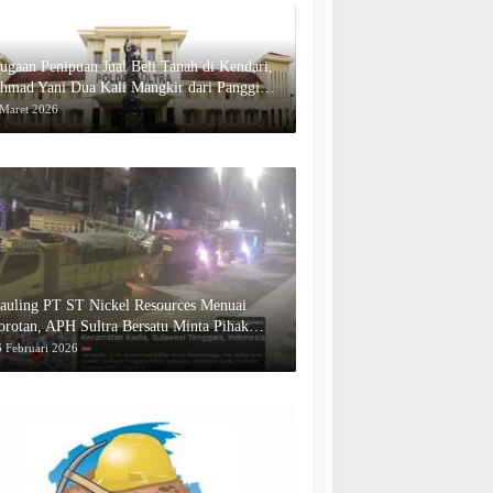
ugaan Penipuan Jual Beli Tanah di Kendari,
hmad Yani Dua Kali Mangkir dari Panggilan
olda Sultra
 Maret 2026
auling PT ST Nickel Resources Menuai
orotan, APH Sultra Bersatu Minta Pihak
erwenang Bertindak
 Februari 2026