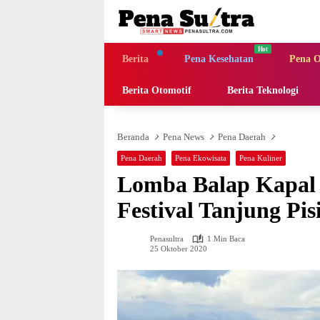
Langsung
ke
konten
Berita
Pena Kesehatan
Pena O
Berita Otomotif
Berita Teknologi
Beranda
Pena News
Pena Daerah
Pena Daerah
Pena Ekowisata
Pena Kuliner
Lomba Balap Kapal
Festival Tanjung Pis
Penasultra
1 Min Baca
25 Oktober 2020