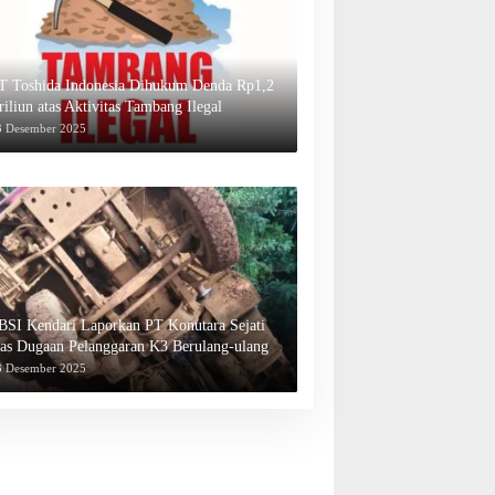
T Toshida Indonesia Dihukum Denda Rp1,2
riliun atas Aktivitas Tambang Ilegal
3 Desember 2025
BSI Kendari Laporkan PT Konutara Sejati
tas Dugaan Pelanggaran K3 Berulang-ulang
3 Desember 2025