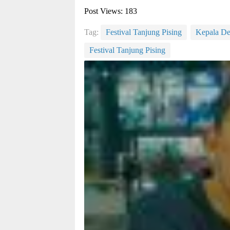
Post Views:
183
Tag:
Festival Tanjung Pising
Kepala De
Festival Tanjung Pising