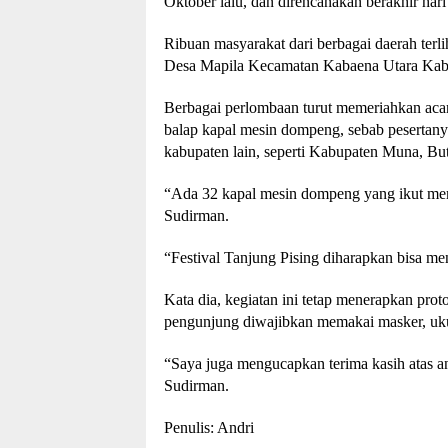
Oktober lalu, dan direncanakan berakhir har
Ribuan masyarakat dari berbagai daerah terlih
Desa Mapila Kecamatan Kabaena Utara Ka
Berbagai perlombaan turut memeriahkan acar
balap kapal mesin dompeng, sebab pesertany
kabupaten lain, seperti Kabupaten Muna, Bu
“Ada 32 kapal mesin dompeng yang ikut meme
Sudirman.
“Festival Tanjung Pising diharapkan bisa me
Kata dia, kegiatan ini tetap menerapkan pr
pengunjung diwajibkan memakai masker, ukur 
“Saya juga mengucapkan terima kasih atas an
Sudirman.
Penulis: Andri