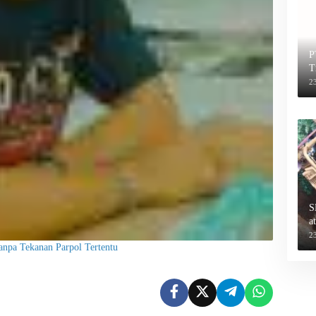
P
T
2
S
a
2
anpa Tekanan Parpol Tertentu