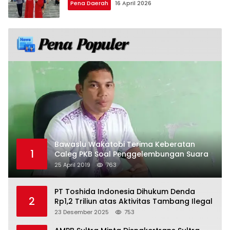
Pena Daerah
16 April 2026
Bawaslu Wakatobi Terima Keberatan
1
Caleg PKB Soal Penggelembungan Suara
25 April 2019
763
PT Toshida Indonesia Dihukum Denda
2
Rp1,2 Triliun atas Aktivitas Tambang Ilegal
23 Desember 2025
753