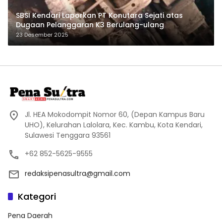
SBSI Kendari Laporkan PT Konutara Sejati atas
Dugaan Pelanggaran K3 Berulang-ulang
23 Desember 2025
Jl. HEA Mokodompit Nomor 60, (Depan Kampus Baru
UHO), Kelurahan Lalolara, Kec. Kambu, Kota Kendari,
Sulawesi Tenggara 93561
+62 852-5625-9555
redaksipenasultra@gmail.com
Kategori
Pena Daerah