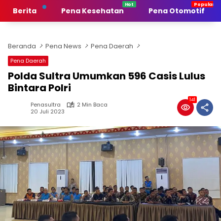
Langsung
Berita
Pena Kesehatan
Pena Otomotif
ke
konten
Beranda
Pena News
Pena Daerah
Pena Daerah
Polda Sultra Umumkan 596 Casis Lulus
Bintara Polri
141
Penasultra
2 Min Baca
20 Juli 2023