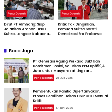
Pena Daerah
Pena Daerah
Dirut PT Almharig: Siap
Kritik Tak Diinginkan,
Jalankan Arahan DPRD
Pemuda Sultra Soroti
Sultra, Longsor Kabaena
Demokrasi Era Prabowo
Force Majeure
Baca Juga
PT Generasi Agung Perkasa Buktikan
Komitmen Sosial, Salurkan PPM Rp859,4
Juta untuk Masyarakat Lingkar
Tambang
Pena Daerah
28 Juli 2026
Pembentukan Panitia Dipertanyakan,
Proses Pemilihan Dekan FISIP UHO Menuai
Kritik
Pena Daerah
17 Juni 2026