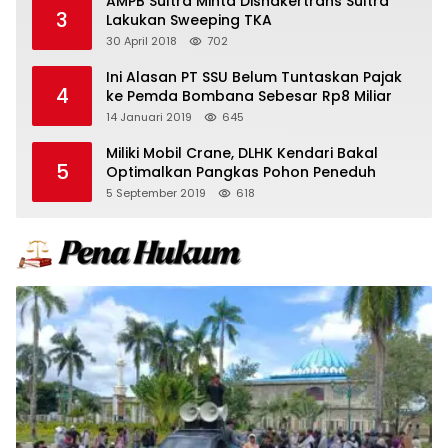
AMPB Sultra Minta Disnakertrans Sultra
3
Lakukan Sweeping TKA
30 April 2018
702
Ini Alasan PT SSU Belum Tuntaskan Pajak
4
ke Pemda Bombana Sebesar Rp8 Miliar
14 Januari 2019
645
Miliki Mobil Crane, DLHK Kendari Bakal
5
Optimalkan Pangkas Pohon Peneduh
5 September 2019
618