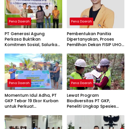
Pena Daerah
Pena Daerah
PT Generasi Agung
Pembentukan Panitia
Perkasa Buktikan
Dipertanyakan, Proses
Komitmen Sosial, Salurkan
Pemilihan Dekan FISIP UHO
PPM Rp859,4 Juta untuk
Menuai Kritik
Masyarakat Lingkar
Tambang
Pena Daerah
Pena Daerah
Momentum Idul Adha, PT
Lewat Program
GKP Tebar 19 Ekor Kurban
Biodiversitas PT GKP,
untuk Perkuat
Peneliti Ungkap Spesies
Perekonomian Lokal
Baru di Pulau Wawonii