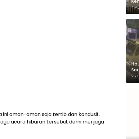
Ken
dar
4 M
Hau
Sor
Ber
26 F
ini aman-aman saja tertib dan kondusif,
jaga acara hiburan tersebut demi menjaga