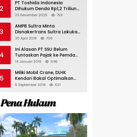
PT Toshida Indonesia
2
Dihukum Denda Rp1,2 Triliun
atas Aktivitas Tambang
23 Desember 2025
759
Ilegal
AMPB Sultra Minta
3
Disnakertrans Sultra Lakukan
Sweeping TKA
30 April 2018
706
Ini Alasan PT SSU Belum
4
Tuntaskan Pajak ke Pemda
Bombana Sebesar Rp8 Miliar
14 Januari 2019
646
Miliki Mobil Crane, DLHK
5
Kendari Bakal Optimalkan
Pangkas Pohon Peneduh
5 September 2019
621