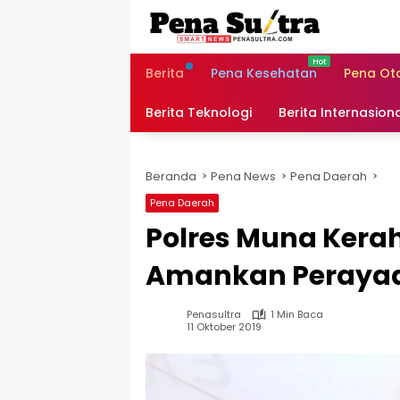
Langsung
ke
konten
Berita
Pena Kesehatan
Pena Ot
Berita Teknologi
Berita Internasion
Beranda
Pena News
Pena Daerah
Pena Daerah
Polres Muna Kerah
Amankan Perayaa
Penasultra
1 Min Baca
11 Oktober 2019