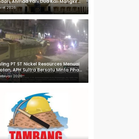
dari, Ahmad Yani Dua Kali Mangkir
i Panggilan Polda Sultra
aret 2026
ling PT ST Nickel Resources Menuai
otan, APH Sultra Bersatu Minta Pihak
wenang Bertindak
ebruari 2026