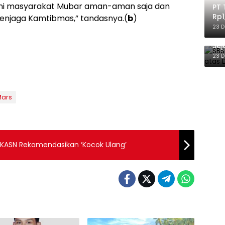
ni masyarakat Mubar aman-aman saja dan
PT 
Rp1
menjaga Kamtibmas,” tandasnya.(
b
)
Ile
23 
SBS
Sej
Ber
23 
Mars
, KASN Rekomendasikan ‘Kocok Ulang’