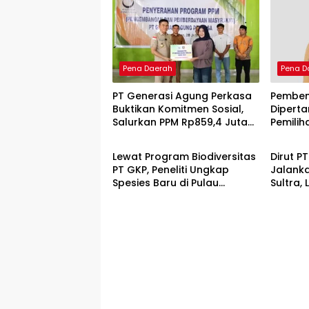
Pena Daerah
Pena D
PT Generasi Agung Perkasa
Pemben
Buktikan Komitmen Sosial,
Diperta
Salurkan PPM Rp859,4 Juta
Pemilih
Pena Daerah
Pena D
untuk Masyarakat Lingkar
Menuai 
Tambang
Lewat Program Biodiversitas
Dirut P
PT GKP, Peneliti Ungkap
Jalank
Spesies Baru di Pulau
Sultra,
Wawonii
Force M