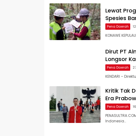
Lewat Prog
Spesies Ba
Pena Daerah
1
KONAWE KEPULAU
Dirut PT Al
Longsor Ka
Pena Daerah
2
KENDARI – Direkt
Kritik Tak 
Era Prabo
Pena Daerah
1
PENASULTRA.COM,
Indonesia…