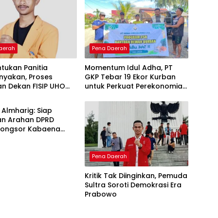
aerah
Pena Daerah
tukan Panitia
Momentum Idul Adha, PT
nyakan, Proses
GKP Tebar 19 Ekor Kurban
an Dekan FISIP UHO
untuk Perkuat Perekonomian
aerah
Kritik
Lokal
T Almharig: Siap
an Arahan DPRD
 Longsor Kabaena
ajeure
Pena Daerah
Kritik Tak Diinginkan, Pemuda
Sultra Soroti Demokrasi Era
Prabowo