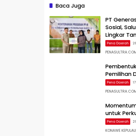
Baca Juga
PT Generas
Sosial, Sa
Lingkar T
Pena Daerah
2
PENASULTRA.COM
Pembentuka
Pemilihan D
Pena Daerah
1
PENASULTRA.COM,
Momentum I
untuk Perk
Pena Daerah
2
KONAWE KEPULAUA