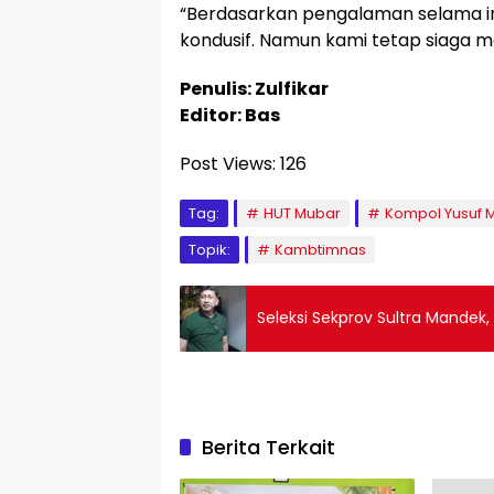
“Berdasarkan pengalaman selama i
kondusif. Namun kami tetap siaga 
Penulis: Zulfikar
Editor: Bas
Post Views:
126
Tag:
HUT Mubar
Kompol Yusuf 
Topik:
Kambtimnas
Seleksi Sekprov Sultra Mandek
Berita Terkait