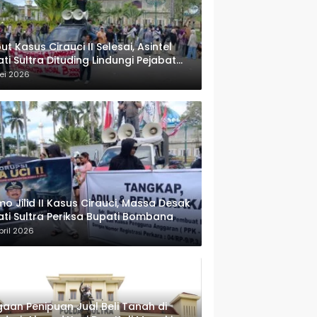
ut Kasus Cirauci II Selesai, Asintel
ati Sultra Dituding Lindungi Pejabat
rwenang
ei 2026
o Jilid II Kasus Cirauci, Massa Desak
ati Sultra Periksa Bupati Bombana
pril 2026
aan Penipuan Jual Beli Tanah di