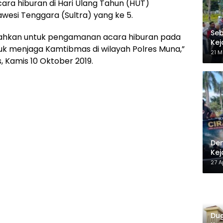
ra hiburan di Hari Ulang Tahun (HUT)
esi Tenggara (Sultra) yang ke 5.
Seb
erahkan untuk pengamanan acara hiburan pada
Kej
uk menjaga Kamtibmas di wilayah Polres Muna,”
Be
21 M
 Kamis 10 Oktober 2019.
Dem
Kej
27 A
Dug