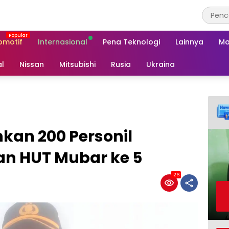
omotif
Internasional
Pena Teknologi
Lainnya
Ma
al
Nissan
Mitsubishi
Rusia
Ukraina
kan 200 Personil
n HUT Mubar ke 5
126