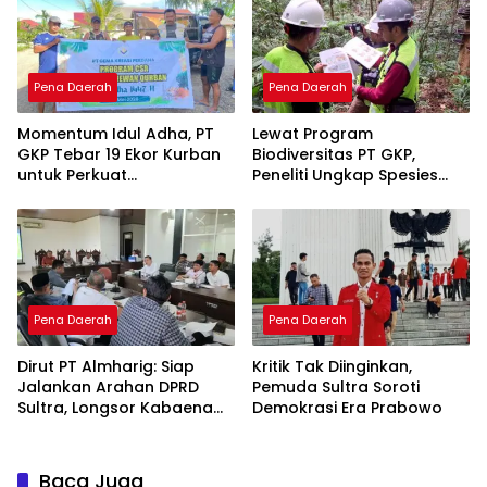
Tambang
Pena Daerah
Pena Daerah
Momentum Idul Adha, PT
Lewat Program
GKP Tebar 19 Ekor Kurban
Biodiversitas PT GKP,
untuk Perkuat
Peneliti Ungkap Spesies
Perekonomian Lokal
Baru di Pulau Wawonii
Pena Daerah
Pena Daerah
Dirut PT Almharig: Siap
Kritik Tak Diinginkan,
Jalankan Arahan DPRD
Pemuda Sultra Soroti
Sultra, Longsor Kabaena
Demokrasi Era Prabowo
Force Majeure
Baca Juga