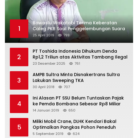
Bawaslu Wakatobi Terima Keberatan
1
Caleg PKB Soal Penggelembungan Suara
25 April 2019
799
PT Toshida Indonesia Dihukum Denda
2
Rp1,2 Triliun atas Aktivitas Tambang Ilegal
23 Desember 2025
761
AMPB Sultra Minta Disnakertrans Sultra
3
Lakukan Sweeping TKA
30 April 2018
707
Ini Alasan PT SSU Belum Tuntaskan Pajak
4
ke Pemda Bombana Sebesar Rp8 Miliar
14 Januari 2019
650
Miliki Mobil Crane, DLHK Kendari Bakal
5
Optimalkan Pangkas Pohon Peneduh
5 September 2019
624