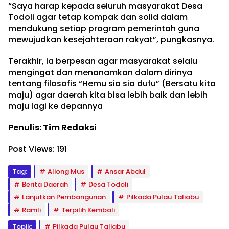
“Saya harap kepada seluruh masyarakat Desa
Todoli agar tetap kompak dan solid dalam
mendukung setiap program pemerintah guna
mewujudkan kesejahteraan rakyat”, pungkasnya.
Terakhir, ia berpesan agar masyarakat selalu
mengingat dan menanamkan dalam dirinya
tentang filosofis “Hemu sia sia dufu” (Bersatu kita
maju) agar daerah kita bisa lebih baik dan lebih
maju lagi ke depannya
Penulis: Tim Redaksi
Post Views:
191
Tag:
Aliong Mus
Ansar Abdul
Berita Daerah
Desa Todoli
Lanjutkan Pembangunan
Pilkada Pulau Taliabu
Ramli
Terpilih Kembali
Topik:
Pilkada Pulau Taliabu