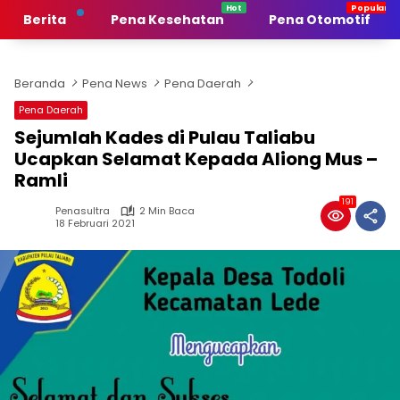
Langsung
Berita
Pena Kesehatan
Pena Otomotif
ke
konten
Beranda
Pena News
Pena Daerah
Pena Daerah
Sejumlah Kades di Pulau Taliabu
Ucapkan Selamat Kepada Aliong Mus –
Ramli
191
Penasultra
2 Min Baca
18 Februari 2021