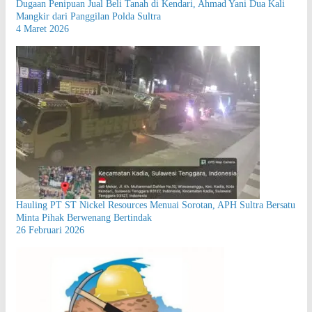
Dugaan Penipuan Jual Beli Tanah di Kendari, Ahmad Yani Dua Kali
Mangkir dari Panggilan Polda Sultra
4 Maret 2026
Hauling PT ST Nickel Resources Menuai Sorotan, APH Sultra Bersatu
Minta Pihak Berwenang Bertindak
26 Februari 2026