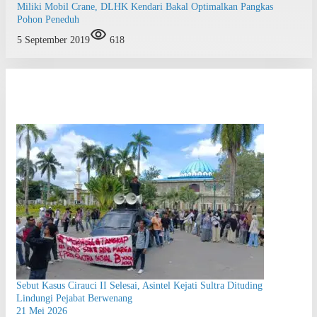
Miliki Mobil Crane, DLHK Kendari Bakal Optimalkan Pangkas
Pohon Peneduh
5 September 2019
618
Sebut Kasus Cirauci II Selesai, Asintel Kejati Sultra Dituding
Lindungi Pejabat Berwenang
21 Mei 2026