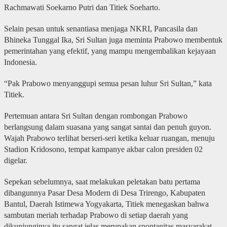
Rachmawati Soekarno Putri dan Titiek Soeharto.
Selain pesan untuk senantiasa menjaga NKRI, Pancasila dan
Bhineka Tunggal Ika, Sri Sultan juga meminta Prabowo membentuk
pemerintahan yang efektif, yang mampu mengembalikan kejayaan
Indonesia.
“Pak Prabowo menyanggupi semua pesan luhur Sri Sultan,” kata
Titiek.
Pertemuan antara Sri Sultan dengan rombongan Prabowo
berlangsung dalam suasana yang sangat santai dan penuh guyon.
Wajah Prabowo terlihat berseri-seri ketika keluar ruangan, menuju
Stadion Kridosono, tempat kampanye akbar calon presiden 02
digelar.
Sepekan sebelumnya, saat melakukan peletakan batu pertama
dibangunnya Pasar Desa Modern di Desa Trirengo, Kabupaten
Bantul, Daerah Istimewa Yogyakarta, Titiek menegaskan bahwa
sambutan meriah terhadap Prabowo di setiap daerah yang
dikunjunginya itu sangat jelas merupakan spontanitas masyarakat.