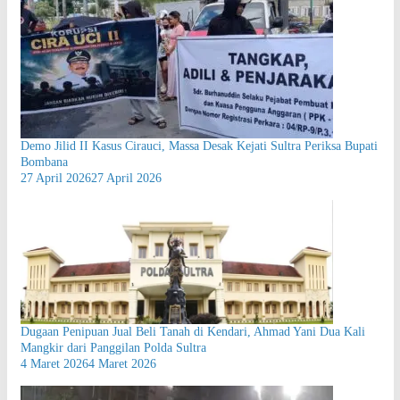
Demo Jilid II Kasus Cirauci, Massa Desak Kejati Sultra Periksa Bupati
Bombana
27 April 2026
27 April 2026
Dugaan Penipuan Jual Beli Tanah di Kendari, Ahmad Yani Dua Kali
Mangkir dari Panggilan Polda Sultra
4 Maret 2026
4 Maret 2026