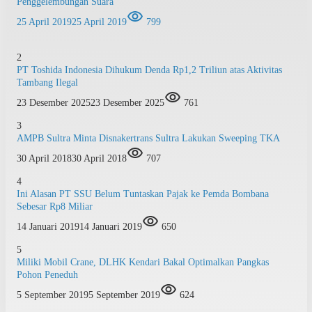
Penggelembungan Suara
25 April 2019
25 April 2019
799
2
PT Toshida Indonesia Dihukum Denda Rp1,2 Triliun atas Aktivitas
Tambang Ilegal
23 Desember 2025
23 Desember 2025
761
3
AMPB Sultra Minta Disnakertrans Sultra Lakukan Sweeping TKA
30 April 2018
30 April 2018
707
4
Ini Alasan PT SSU Belum Tuntaskan Pajak ke Pemda Bombana
Sebesar Rp8 Miliar
14 Januari 2019
14 Januari 2019
650
5
Miliki Mobil Crane, DLHK Kendari Bakal Optimalkan Pangkas
Pohon Peneduh
5 September 2019
5 September 2019
624