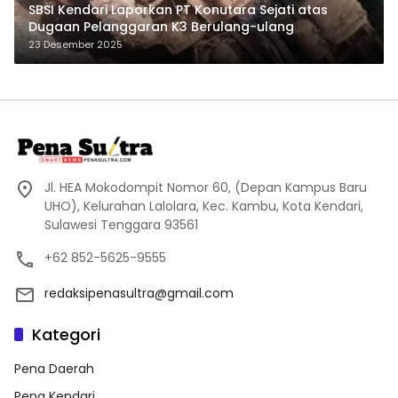
SBSI Kendari Laporkan PT Konutara Sejati atas
Dugaan Pelanggaran K3 Berulang-ulang
23 Desember 2025
Jl. HEA Mokodompit Nomor 60, (Depan Kampus Baru
UHO), Kelurahan Lalolara, Kec. Kambu, Kota Kendari,
Sulawesi Tenggara 93561
+62 852-5625-9555
redaksipenasultra@gmail.com
Kategori
Pena Daerah
Pena Kendari