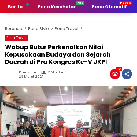
Langsung
Berita
Pena Kesehatan
Pena Otomotif
ke
konten
Beranda
Pena Style
Pena Travel
Pena Travel
Wabup Butur Perkenalkan Nilai
Kepusakaan Budaya dan Sejarah
Daerah di Pra Kongres Ke-V JKPI
167
Penasultra
2 Min Baca
29 Maret 2021