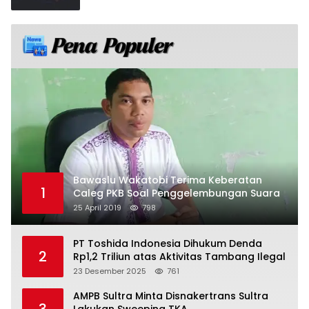
Bawaslu Wakatobi Terima Keberatan
1
Caleg PKB Soal Penggelembungan Suara
25 April 2019
798
PT Toshida Indonesia Dihukum Denda
2
Rp1,2 Triliun atas Aktivitas Tambang Ilegal
23 Desember 2025
761
AMPB Sultra Minta Disnakertrans Sultra